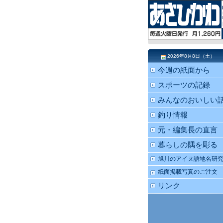
2026年8月8日（土）
今週の紙面から
スポーツの記録
みんなのおいしい
釣り情報
元・編集長の直言
暮らしの隅を彫る
旭川のアイヌ語地名研
紙面掲載写真のご注文
リンク