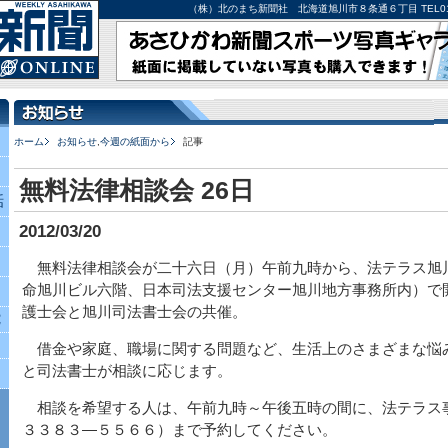
（株）北のまち新聞社 北海道旭川市８条通６丁目 TEL0166-27-
ホーム
お知らせ
,
今週の紙面から
記事
無料法律相談会 26日
話
2012/03/20
無料法律相談会が二十六日（月）午前九時から、法テラス旭
命旭川ビル六階、日本司法支援センター旭川地方事務所内）で
護士会と旭川司法書士会の共催。
究
借金や家庭、職場に関する問題など、生活上のさまざまな悩
と司法書士が相談に応じます。
相談を希望する人は、午前九時～午後五時の間に、法テラス事
３３８３―５５６６）まで予約してください。