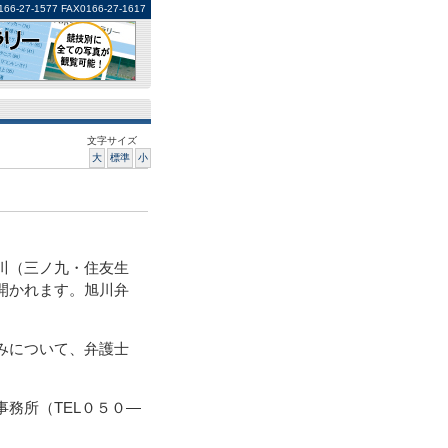
1577 FAX0166-27-1617
文字サイズ
大
標準
小
川（三ノ九・住友生
開かれます。旭川弁
みについて、弁護士
務所（TEL０５０―