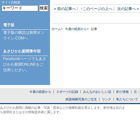
サイト内検索
« 前の記事へ
↑このページの上へ
次の記事へ »
電子版
ホーム
今週の紙面から
記事
電子版の購読は
新聞オン
ライン.COM
へ
あさひかわ新聞青年部
Facebookページ
でもあさ
ひかわ新聞ONLINEをご
活用ください。
今週の紙面から
スポーツの記録
みんなのおいしい話
釣り情報
元・
紙面掲載写真のご注文
リンク
私たちについて
あさひかわ新聞に掲載の記事・写真・図表などの無断転載を禁止します。著作権は北のま
ち新聞社またはその情報提供者に属します。