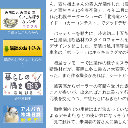
ん、西村雄太さんの四人が製作した（
んと西村さんは今春卒業）。今年二月
れた札幌モーターショーの「北海道ハ
イドエコカーコンテスト」でグッドデザ
ご購入はこちらから
バッテリーを動力に、時速約二十五㌔
ーは建築用断熱材のスタイロフォーム
デザインを起こした。塗装は旭川高等
車名の「ポーラー」はホッキョクグマの
購読のお申込はこちらか
贈呈セレモニーでは製作の様子をスラ
ら
断熱材だが、実際に冬に乗ると大変寒
った。また作る機会があれば、シートヒ
旭実高からポーラーの寄贈を受けた坂
ことが多いが、出来ればこれに乗って
冗談を交えつつ、生徒たちにねぎらいの
好評連載中
動物園内での用途はまだ決まっていな
よるデモ走行などの使い方になりそう
「見て触れて、来園者の皆さんに楽しん