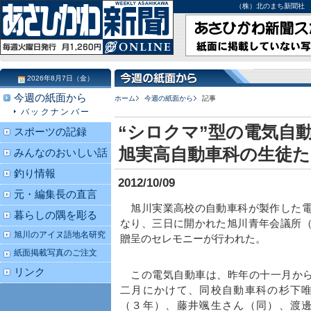
（株）北のまち新聞社 北海道
2026年8月7日（金）
今週の紙面から
ホーム
今週の紙面から
記事
バックナンバー
“シロクマ”型の電気
スポーツの記録
旭実高自動車科の生徒た
みんなのおいしい話
釣り情報
2012/10/09
元・編集長の直言
旭川実業高校の自動車科が製作した電
暮らしの隅を彫る
なり、三日に開かれた旭川青年会議所
旭川のアイヌ語地名研究
贈呈のセレモニーが行われた。
紙面掲載写真のご注文
リンク
この電気自動車は、昨年の十一月か
二月にかけて、同校自動車科の杉下
（３年）、藤井颯生さん（同）、渡