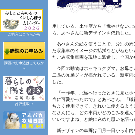
用している。来年度から「燃やせないご
ら、あべさんに新デザインを依頼した。
ご購入はこちらから
あべさんの絵を使うことで、分別の周
た収集車のイメージの払拭などがねらい
たごみ収集車両を現地に派遣し、全国か
購読のお申込はこちらか
今回の動物はホッキョクグマ。お母さ
ら
二匹の兄弟グマが描かれている。新車両
した。
「一昨年、北極へ行ったときに見たホ
当に可愛かったので」とあべさん。「職
好評連載中
ちよく使用できて、きれいに使えるよう
なさんにも、どの車両がどのごみを運ん
いいですよね」と絵に込めた思いを語っ
新デザインの車両は四月一日から市内