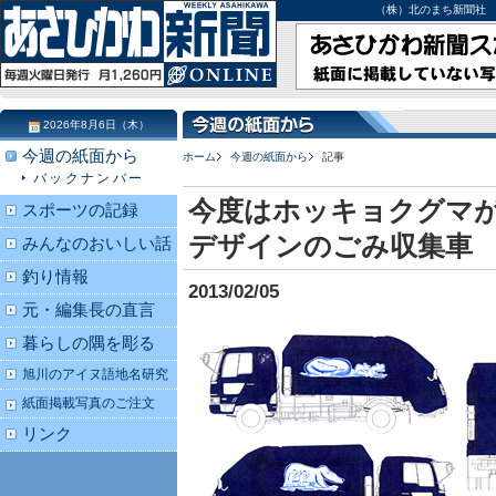
（株）北のまち新聞社 北海道
2026年8月6日（木）
今週の紙面から
ホーム
今週の紙面から
記事
バックナンバー
今度はホッキョクグマが
スポーツの記録
デザインのごみ収集車
みんなのおいしい話
釣り情報
2013/02/05
元・編集長の直言
暮らしの隅を彫る
旭川のアイヌ語地名研究
紙面掲載写真のご注文
リンク