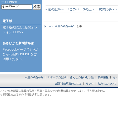
サイト内検索
« 前の記事へ
↑このページの上へ
次の記事へ »
電子版
ホーム
今週の紙面から
記事
電子版の購読は
新聞オン
ライン.COM
へ
あさひかわ新聞青年部
Facebookページ
でもあさ
ひかわ新聞ONLINEをご
活用ください。
今週の紙面から
スポーツの記録
みんなのおいしい話
釣り情報
元・
紙面掲載写真のご注文
リンク
私たちについて
あさひかわ新聞に掲載の記事・写真・図表などの無断転載を禁止します。著作権は北のま
ち新聞社またはその情報提供者に属します。