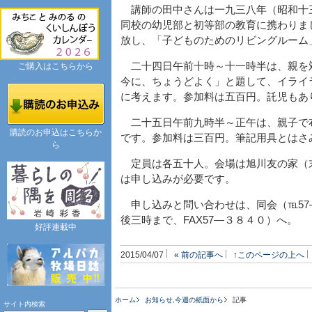
講師の田中さんは一九三八年（昭和十
同校の幼児部と初等部の教育に携わりま
放し、「子どものためのリビングルーム
二十四日午前十時～十一時半は、親を
ご購入はこちらから
今に、ちょうどよく」と題して、イライ
に考えます。参加料は五百円。託児もあ
二十五日午前九時半～正午は、親子で
購読のお申込はこちらか
です。参加料は三百円。筆記用具とはさ
ら
定員は各五十人。会場は旭川友の家（
は申し込みが必要です。
申し込みと問い合わせは、同会（℡57
後三時まで、FAX57―３８４０）へ。
好評連載中
2015/04/07
« 前の記事へ
↑このページの上へ
ホーム
お知らせ
,
今週の紙面から
記事
サイト内検索