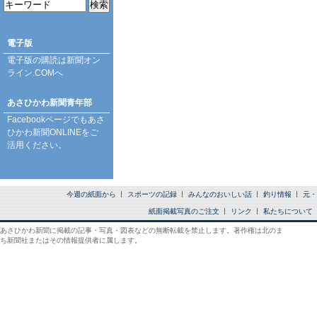
電子版
電子版の購読は
新聞オン
ライン.COM
へ
あさひかわ新聞青年部
Facebookページ
でもあさ
ひかわ新聞ONLINEをご
活用ください。
今週の紙面から
スポーツの記録
みんなのおいしい話
釣り情報
元・
紙面掲載写真のご注文
リンク
私たちについて
あさひかわ新聞に掲載の記事・写真・図表などの無断転載を禁止します。著作権は北のま
ち新聞社またはその情報提供者に属します。