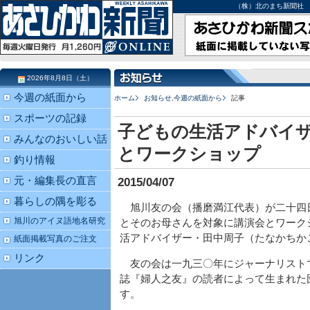
（株）北のまち新聞社 北海道
2026年8月8日（土）
今週の紙面から
ホーム
お知らせ
,
今週の紙面から
記事
スポーツの記録
子どもの生活アドバイザ
みんなのおいしい話
とワークショップ
釣り情報
元・編集長の直言
2015/04/07
暮らしの隅を彫る
旭川友の会（播磨満江代表）が二十四
旭川のアイヌ語地名研究
とそのお母さんを対象に講演会とワーク
活アドバイザー・田中周子（たなかちか
紙面掲載写真のご注文
リンク
友の会は一九三〇年にジャーナリスト
誌『婦人之友』の読者によって生まれた
す。