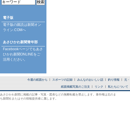
電子版
電子版の購読は
新聞オン
ライン.COM
へ
あさひかわ新聞青年部
Facebookページ
でもあさ
ひかわ新聞ONLINEをご
活用ください。
今週の紙面から
スポーツの記録
みんなのおいしい話
釣り情報
元・
紙面掲載写真のご注文
リンク
私たちについて
あさひかわ新聞に掲載の記事・写真・図表などの無断転載を禁止します。著作権は北のま
ち新聞社またはその情報提供者に属します。