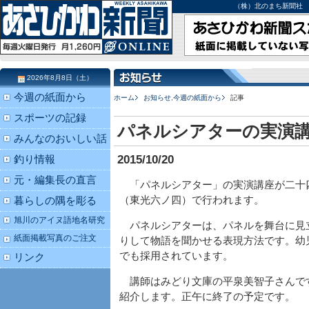
（株）北のまち新聞社 北海道
2026年8月8日（土）
今週の紙面から
ホーム
お知らせ
,
今週の紙面から
記事
スポーツの記録
パネルシアターの実演
みんなのおいしい話
2015/10/20
釣り情報
元・編集長の直言
「パネルシアター」の実演講座が二十
（東光六ノ四）で行われます。
暮らしの隅を彫る
旭川のアイヌ語地名研究
パネルシアターは、パネルを舞台に見
紙面掲載写真のご注文
りして物語を聞かせる表現方法です。幼
でも採用されています。
リンク
講師はみどり文庫の平泉美智子さんで
紹介します。正午に終了の予定です。