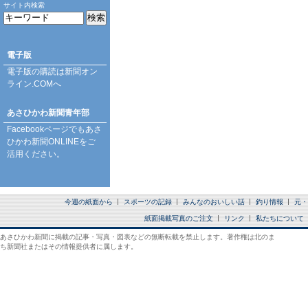
サイト内検索
電子版
電子版の購読は
新聞オン
ライン.COM
へ
あさひかわ新聞青年部
Facebookページ
でもあさ
ひかわ新聞ONLINEをご
活用ください。
今週の紙面から
スポーツの記録
みんなのおいしい話
釣り情報
元・
紙面掲載写真のご注文
リンク
私たちについて
あさひかわ新聞に掲載の記事・写真・図表などの無断転載を禁止します。著作権は北のま
ち新聞社またはその情報提供者に属します。