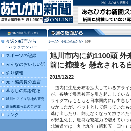
（株）北のまち新聞社 北海道
2026年8月7日（金）
今週の紙面から
ホーム
今週の紙面から
記事
バックナンバー
旭川市内に約1100頭 
スポーツの記録
前に捕獲を 懸念される
みんなのおいしい話
釣り情報
2015/12/22
元・編集長の直言
道内に生息分布を拡大しているアライ
暮らしの隅を彫る
が、各地で農業被害を引き起こしている
旭川のアイヌ語地名研究
ライグマはもともと日本国内には生息し
紙面掲載写真のご注文
なかったが、ペットとして飼っていたも
逃げ出したり、飼えなくなって放された
リンク
が野生化し、旺盛な繁殖力で増えていっ
北海道では一九七九年（昭和五十四年）