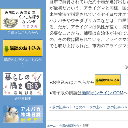
庭市で飼育されていた約十頭が逃げ出し
が最初だという。アライグマと同様、国
来生物法で指定されているセイヨウオオ
ハナバチやウチダザリガニなどは、市民
る。だが、アライグマは気性が荒く、捕
ご購入はこちらから
必要なことから、捕獲は自治体が中心で
の、その数は限られている。アライグマ
でも取り上げられた。市内のアライグマ
購読のお申込はこちらか
ら
（
●お申込みはこちらから
●電子版の購読は
新聞オンライン.COM
へ
好評連載中
« 前の記事へ
↑このページの上へ
次の記事へ »
ホーム
今週の紙面から
記事