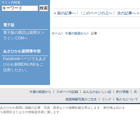
サイト内検索
« 前の記事へ
↑このページの上へ
次の記事へ »
電子版
電子版の購読は
新聞オン
ホーム
今週の紙面から
記事
ライン.COM
へ
あさひかわ新聞青年部
Facebookページ
でもあさ
ひかわ新聞ONLINEをご
活用ください。
今週の紙面から
スポーツの記録
みんなのおいしい話
釣り情報
元・
紙面掲載写真のご注文
リンク
私たちについて
あさひかわ新聞に掲載の記事・写真・図表などの無断転載を禁止します。著作権は北のま
ち新聞社またはその情報提供者に属します。