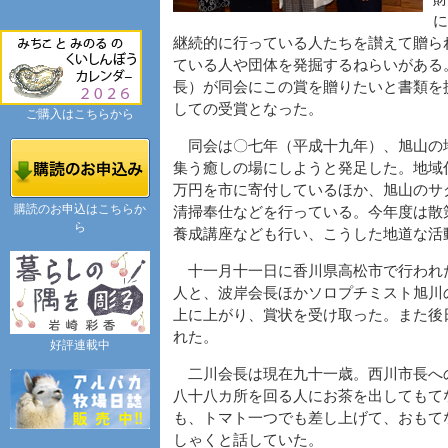
に
継続的に行っている人たちを讃えて贈ら
ている人や団体を発掘するねらいがある
長）が同会にこの賞を贈りたいと書類を
しての受賞となった。
ご購入はこちらから
同会は〇七年（平成十九年）、旭山の
集う癒しの場にしようと発足した。地域
万円を市に寄付しているほか、旭山のサ
購読のお申込はこちらか
清掃奉仕などを行っている。今年度は散
ら
養成講座なども行い、こうした地道な活
十一月十一日に香川県高松市で行われ
人と、波岸会長ほかソロプチミスト旭川
上に上がり、賞状を受け取った。また後
れた。
好評連載中
二川会長は現在九十一歳。西川市長へ
八十八カ所を回る人にお茶を出してもて
も、トマト一つでも差し上げて、おもて
しゃくと話していた。