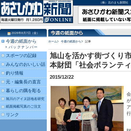
（株）北のまち新聞社 北海道
2026年8月7日（金）
今週の紙面から
ホーム
今週の紙面から
記事
バックナンバー
旭山を活かす街づくり市
スポーツの記録
本財団「社会ボランテ
みんなのおいしい話
釣り情報
2015/12/22
元・編集長の直言
暮らしの隅を彫る
会
旭川のアイヌ語地名研究
が
紙面掲載写真のご注文
ア
行
リンク
財