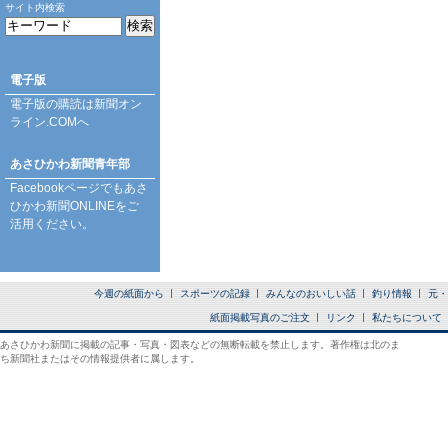
サイト内検索
電子版
電子版の購読は
新聞オン
ライン.COM
へ
あさひかわ新聞青年部
Facebookページ
でもあさ
ひかわ新聞ONLINEをご
活用ください。
今週の紙面から
スポーツの記録
みんなのおいしい話
釣り情報
元・
紙面掲載写真のご注文
リンク
私たちについて
あさひかわ新聞に掲載の記事・写真・図表などの無断転載を禁止します。著作権は北のま
ち新聞社またはその情報提供者に属します。