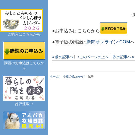
（
●お申込みはこちらから
ご購入はこちらから
●電子版の購読は
新聞オンライン.COM
へ
« 前の記事へ
↑このページの上へ
次の記事へ »
購読のお申込はこちらか
ら
ホーム
今週の紙面から
記事
好評連載中