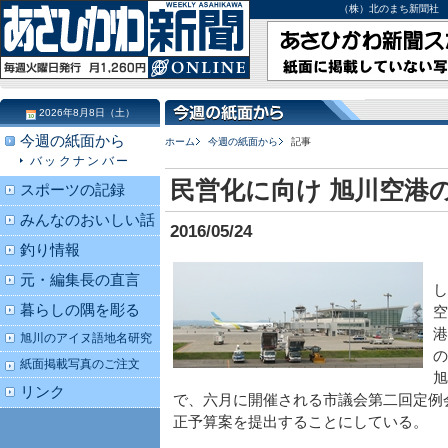
（株）北のまち新聞社 北海道
2026年8月8日（土）
今週の紙面から
ホーム
今週の紙面から
記事
バックナンバー
民営化に向け 旭川空港
スポーツの記録
みんなのおいしい話
2016/05/24
釣り情報
元・編集長の直言
し
暮らしの隅を彫る
空
港
旭川のアイヌ語地名研究
の
紙面掲載写真のご注文
旭
リンク
で、六月に開催される市議会第二回定例
正予算案を提出することにしている。