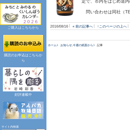
定で、市内をはじめ道内
問い合わせは同社（TE
2016/08/16
« 前の記事へ
↑このページの上へ
ご購入はこちらから
ホーム
お知らせ
,
今週の紙面から
記事
購読のお申込はこちらか
ら
好評連載中
サイト内検索