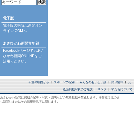
電子版
電子版の購読は
新聞オン
ライン.COM
へ
あさひかわ新聞青年部
Facebookページ
でもあさ
ひかわ新聞ONLINEをご
活用ください。
今週の紙面から
スポーツの記録
みんなのおいしい話
釣り情報
元・
紙面掲載写真のご注文
リンク
私たちについて
あさひかわ新聞に掲載の記事・写真・図表などの無断転載を禁止します。著作権は北のま
ち新聞社またはその情報提供者に属します。