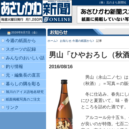
（株）北のまち新聞社 北海道
2026年8月7日（金）
今週の紙面から
ホーム
お知らせ
,
今週の紙面から
記事
スポーツの記録
男山「ひやおろし（秋酒
みんなのおいしい話
2016/08/16
釣り情報
元・編集長の直言
男山（永山二ノ七）は
（秋酒）」＝写真＝の販
暮らしの隅を彫る
旭川のアイヌ語地名研究
冬に仕込み、春先にし
紙面掲載写真のご注文
にひと夏置いて、味・香
ところを詰めた酒です。
リンク
アルコール分十五％、
が良いのが特徴。七百二