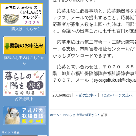
応募用紙に必要事項と、応募動機等を
ァクス、メールで提出すること。応募期
応募者が募集人数を上回った時は、同部
ご購入はこちらから
す。会議への出席ごとに七千七百円が支
応募用紙は市第二庁舎一・二階の障害
ー、各支所、市障害者福祉センターおぴ
からもダウンロードできます。
購読のお申込はこちらか
ら
応募と問い合わせは、〒０７０―８５
階 旭川市福祉保険部障害福祉課障害事業係
７００７、メール（syougaifukusi@city.as
2016/08/23
« 前の記事へ
↑このページの上へ
好評連載中
ホーム
お知らせ
,
今週の紙面から
記事
サイト内検索