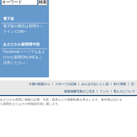
電子版
電子版の購読は
新聞オン
ライン.COM
へ
あさひかわ新聞青年部
Facebookページ
でもあさ
ひかわ新聞ONLINEをご
活用ください。
今週の紙面から
スポーツの記録
みんなのおいしい話
釣り情報
元・
紙面掲載写真のご注文
リンク
私たちについて
あさひかわ新聞に掲載の記事・写真・図表などの無断転載を禁止します。著作権は北のま
ち新聞社またはその情報提供者に属します。