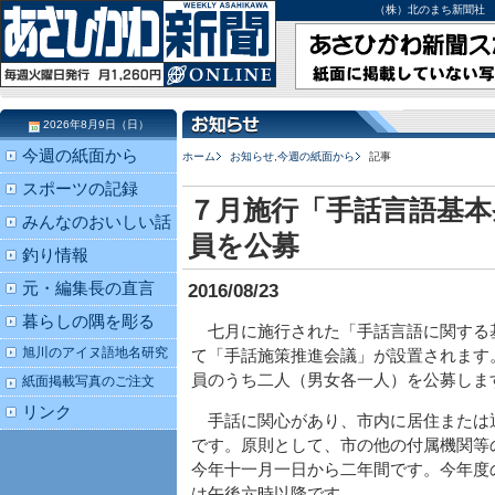
（株）北のまち新聞社 北海道
2026年8月9日（日）
今週の紙面から
ホーム
お知らせ
,
今週の紙面から
記事
スポーツの記録
７月施行「手話言語基本
みんなのおいしい話
員を公募
釣り情報
元・編集長の直言
2016/08/23
暮らしの隅を彫る
七月に施行された「手話言語に関する
旭川のアイヌ語地名研究
て「手話施策推進会議」が設置されます
員のうち二人（男女各一人）を公募しま
紙面掲載写真のご注文
リンク
手話に関心があり、市内に居住または
です。原則として、市の他の付属機関等
今年十一月一日から二年間です。今年度
は午後六時以降です。