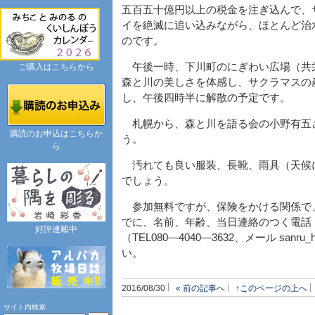
五百五十億円以上の税金を注ぎ込んで、
イを絶滅に追い込みながら、ほとんど治
のです。
午後一時、下川町のにぎわい広場（共
ご購入はこちらから
森と川の美しさを体感し、サクラマスの
し、午後四時半に解散の予定です。
札幌から、森と川を語る会の小野有五
購読のお申込はこちらか
う。
ら
汚れても良い服装、長靴、雨具（天候
でしょう。
参加無料ですが、保険をかける関係で
でに、名前、年齢、当日連絡のつく電話
好評連載中
（TEL080―4040―3632、メール sanru_
い。
2016/08/30
« 前の記事へ
↑このページの上へ
サイト内検索