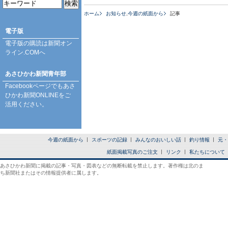
ホーム
お知らせ
,
今週の紙面から
記事
電子版
電子版の購読は
新聞オン
ライン.COM
へ
あさひかわ新聞青年部
Facebookページ
でもあさ
ひかわ新聞ONLINEをご
活用ください。
今週の紙面から
スポーツの記録
みんなのおいしい話
釣り情報
元・
紙面掲載写真のご注文
リンク
私たちについて
あさひかわ新聞に掲載の記事・写真・図表などの無断転載を禁止します。著作権は北のま
ち新聞社またはその情報提供者に属します。