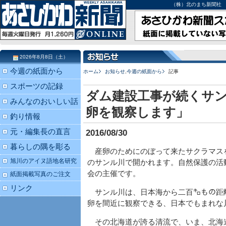
（株）北のまち新聞社 北海道
2026年8月8日（土）
今週の紙面から
ホーム
お知らせ
,
今週の紙面から
記事
スポーツの記録
ダム建設工事が続くサン
みんなのおいしい話
卵を観察します」
釣り情報
元・編集長の直言
2016/08/30
暮らしの隅を彫る
産卵のためにのぼって来たサクラマス
旭川のアイヌ語地名研究
のサンル川で開かれます。自然保護の活
会の主催です。
紙面掲載写真のご注文
リンク
サンル川は、日本海から二百㌔もの距
卵を間近に観察できる、日本でもまれな
その北海道が誇る清流で、いま、北海