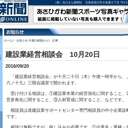
（株）北のまち新聞社 北海道旭川市８条通６丁目 TEL0166-27-
ホーム
お知らせ
,
今週の紙面から
記事
建設業経営相談会 10月20日
話
2016/09/20
「建設業経営相談会」が十月二十日（木）午後一時半から、
六ノ十九）三階会議室で開かれます。
究
受け付ける相談は、①建設業本業の経営強化に関すること、
営多角化に関すること、③人材育成に関すること、などです。
相談員は道建設業サポートセンター専門相談員の中小企業診
です。
相談は無料ですが、申し込みが必要です。①企業名・業種・