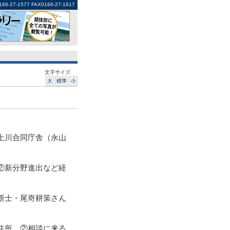
1577 FAX0166-27-1617
文字サイズ
大
標準
小
上川合同庁舎（永山
②新分野進出など経
断士・尾嵜耕策さん
住所、②相談に来る