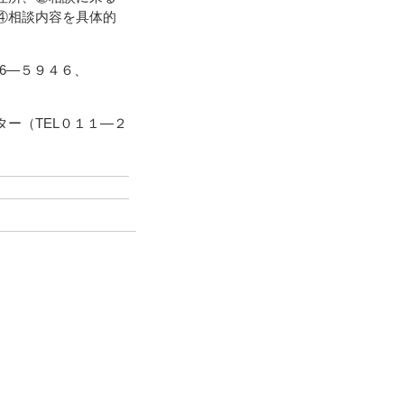
④相談内容を具体的
6―５９４６、
ー（TEL０１１―２