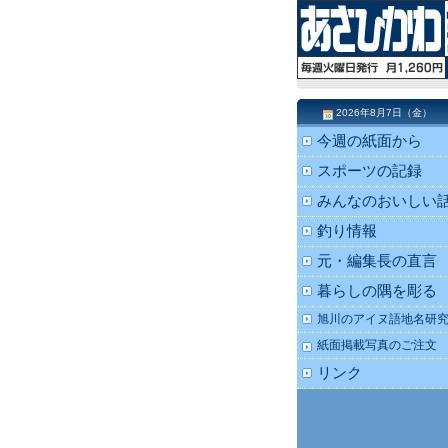
2026年8月7日（金）
今週の紙面から
スポーツの記録
みんなのおいしい
釣り情報
元・編集長の直言
暮らしの隅を彫る
旭川のアイヌ語地名研
紙面掲載写真のご注文
リンク