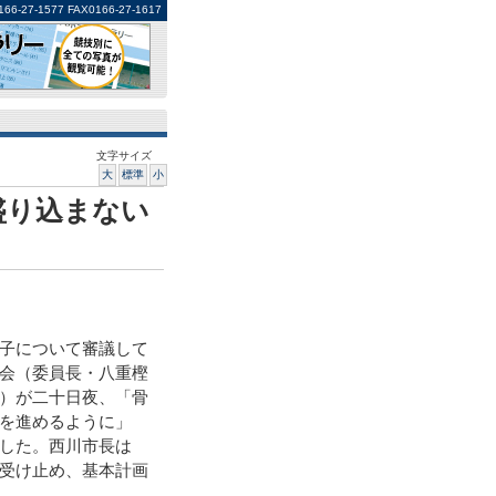
1577 FAX0166-27-1617
文字サイズ
大
標準
小
盛り込まない
子について審議して
会（委員長・八重樫
）が二十日夜、「骨
を進めるように」
した。西川市長は
受け止め、基本計画