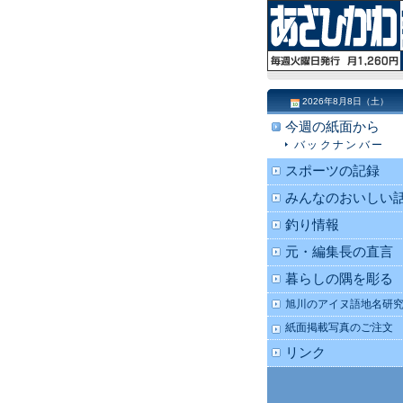
2026年8月8日（土）
今週の紙面から
バックナンバー
スポーツの記録
みんなのおいしい
釣り情報
元・編集長の直言
暮らしの隅を彫る
旭川のアイヌ語地名研
紙面掲載写真のご注文
リンク