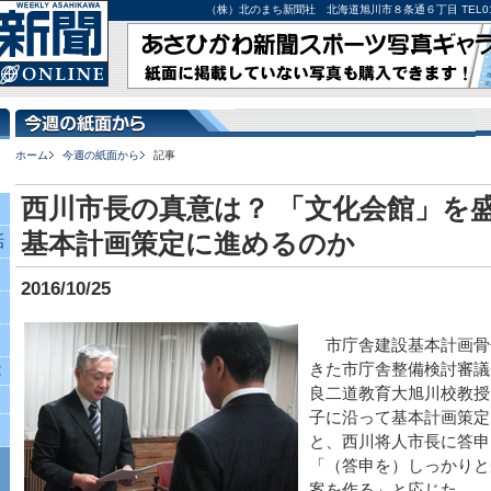
（株）北のまち新聞社 北海道旭川市８条通６丁目 TEL0166-27-
ホーム
今週の紙面から
記事
西川市長の真意は？ 「文化会館」を
基本計画策定に進めるのか
話
2016/10/25
市庁舎建設基本計画骨
きた市庁舎整備検討審議
究
良二道教育大旭川校教授
子に沿って基本計画策定
と、西川将人市長に答申
「（答申を）しっかりと
案を作る」と応じた。