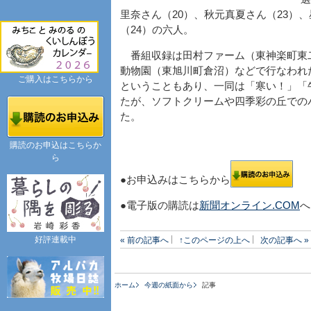
里奈さん（20）、秋元真夏さん（23）
（24）の六人。
番組収録は田村ファーム（東神楽町東
動物園（東旭川町倉沼）などで行なわれ
ご購入はこちらから
ということもあり、一同は「寒い！」「
たが、ソフトクリームや四季彩の丘での
た。
購読のお申込はこちらか
ら
●お申込みはこちらから
●電子版の購読は
新聞オンライン.COM
へ
好評連載中
« 前の記事へ
↑このページの上へ
次の記事へ »
ホーム
今週の紙面から
記事