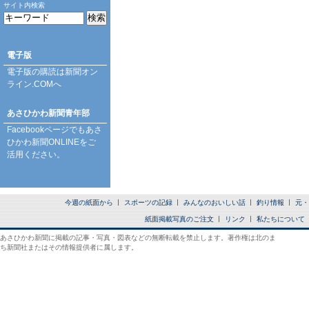
サイト内検索
電子版
電子版の購読は
新聞オン
ライン.COM
へ
あさひかわ新聞青年部
Facebookページ
でもあさ
ひかわ新聞ONLINEをご
活用ください。
今週の紙面から
スポーツの記録
みんなのおいしい話
釣り情報
元・
紙面掲載写真のご注文
リンク
私たちについて
あさひかわ新聞に掲載の記事・写真・図表などの無断転載を禁止します。著作権は北のま
ち新聞社またはその情報提供者に属します。