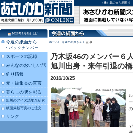
（株）北のまち新聞社 北海道
2026年8月8日（土）
今週の紙面から
ホーム
今週の紙面から
記事
バックナンバー
乃木坂46のメンバー６
スポーツの記録
旭川出身・来年引退の橋
みんなのおいしい話
釣り情報
2016/10/25
元・編集長の直言
暮らしの隅を彫る
ル
旭川のアイヌ語地名研究
ー
紙面掲載写真のご注文
の
リンク
で
選