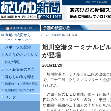
（株）北のまち新聞社 北海道
2026年8月7日（金）
今週の紙面から
ホーム
今週の紙面から
記事
バックナンバー
旭川空港ターミナルビル
スポーツの記録
が登場
みんなのおいしい話
釣り情報
2016/11/29
元・編集長の直言
旭川空港ターミナルビル二階の出発ロ
暮らしの隅を彫る
で、二十二日、クリスマスツリーの点灯
旭川のアイヌ語地名研究
行われた。
紙面掲載写真のご注文
約四千個のＬＥＤ電球が飾られた高さ
リンク
四㍍のクリスマスツリーの前で、東聖こ
幼稚園年長組の二十四人の子どもたちが
「世界中のこどもたちが」「ジングルベ