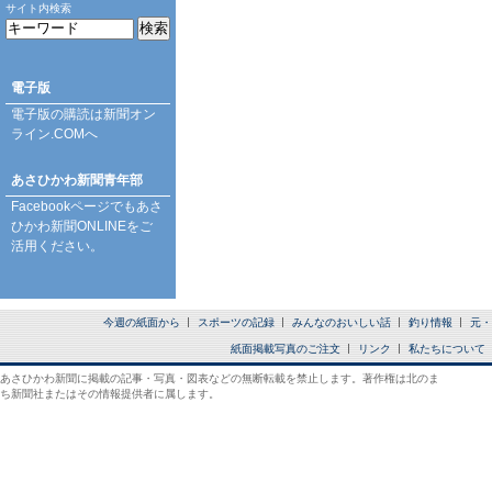
サイト内検索
電子版
電子版の購読は
新聞オン
ライン.COM
へ
あさひかわ新聞青年部
Facebookページ
でもあさ
ひかわ新聞ONLINEをご
活用ください。
今週の紙面から
スポーツの記録
みんなのおいしい話
釣り情報
元・
紙面掲載写真のご注文
リンク
私たちについて
あさひかわ新聞に掲載の記事・写真・図表などの無断転載を禁止します。著作権は北のま
ち新聞社またはその情報提供者に属します。