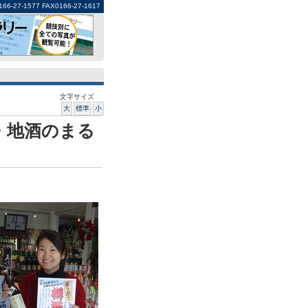
1577 FAX0166-27-1617
文字サイズ
大
標準
小
・地酒のまる