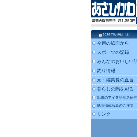
2026年8月6日（木）
今週の紙面から
スポーツの記録
みんなのおいしい
釣り情報
元・編集長の直言
暮らしの隅を彫る
旭川のアイヌ語地名研
紙面掲載写真のご注文
リンク