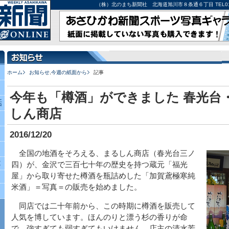
（株）北のまち新聞社 北海道旭川市８条通６丁目 TEL0166-27-
ホーム
お知らせ
,
今週の紙面から
記事
今年も「樽酒」ができました 春光台
話
しん商店
2016/12/20
全国の地酒をそろえる、まるしん商店（春光台三ノ
究
四）が、金沢で三百七十年の歴史を持つ蔵元「福光
屋」から取り寄せた樽酒を瓶詰めした「加賀鳶極寒純
米酒」＝写真＝の販売を始めました。
同店では二十年前から、この時期に樽酒を販売して
人気を博しています。ほんのりと漂う杉の香りが命
で、強すぎても弱すぎてもいけません。店主の清水芳