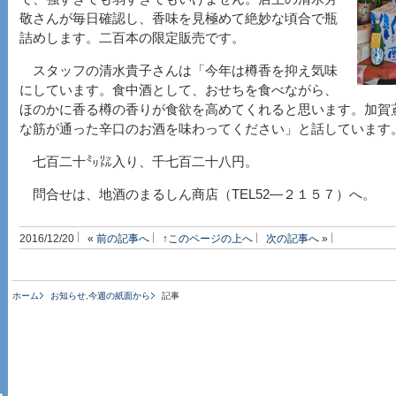
敬さんが毎日確認し、香味を見極めて絶妙な頃合で瓶
詰めします。二百本の限定販売です。
スタッフの清水貴子さんは「今年は樽香を抑え気味
にしています。食中酒として、おせちを食べながら、
ほのかに香る樽の香りが食欲を高めてくれると思います。加賀
な筋が通った辛口のお酒を味わってください」と話しています
七百二十㍉㍑入り、千七百二十八円。
問合せは、地酒のまるしん商店（TEL52―２１５７）へ。
2016/12/20
« 前の記事へ
↑このページの上へ
次の記事へ »
ホーム
お知らせ
,
今週の紙面から
記事