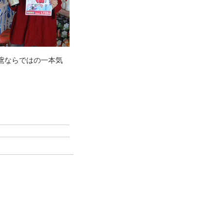
鳶ならではの一本気
。