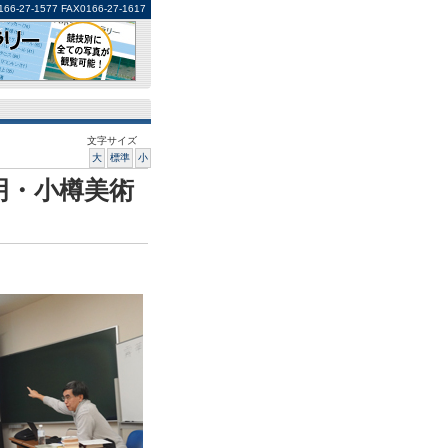
1577 FAX0166-27-1617
文字サイズ
大
標準
小
明・小樽美術