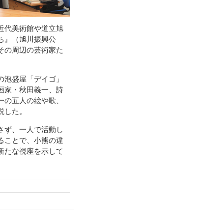
近代美術館や道立旭
ち』（旭川振興公
その周辺の芸術家た
の泡盛屋「デイゴ」
画家・秋田義一、詩
一の五人の絵や歌、
説した。
さず、一人で活動し
ることで、小熊の違
新たな視座を示して