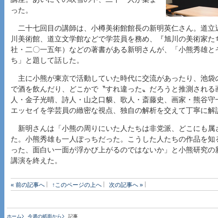
った。
二十七回目の講師は、小樽美術館館長の新明英仁さん。道立
川美術館、道立文学館などで学芸員を務め、『旭川の美術家た
社・二〇一五年）などの著書がある新明さんが、「小熊秀雄と
ち」と題して話した。
主に小熊が東京で活動していた時代に交流があったり、池袋
で酒を飲んだり、どこかで〝すれ違った〟だろうと推測される
人・金子光晴、詩人・山之口貘、歌人・斎藤史、画家・熊谷守
エッセイを学芸員の緻密な視点、独自の解析を交えて丁寧に解
新明さんは「小熊の周りにいた人たちは非党派、どこにも属
た。小熊秀雄も一人ぽっちだった。こうした人たちの作品を知
った、面白い一面が浮かび上がるのではないか」と小熊研究の
講演を終えた。
« 前の記事へ
↑このページの上へ
次の記事へ »
ホーム
今週の紙面から
記事