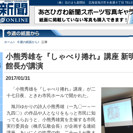
（株）北のまち新聞社 北海道旭川市８条通６丁目 TEL0166-27-
ホーム
今週の紙面から
記事
小熊秀雄を『しゃべり捲れ』講座 新
館長が講演
話
2017/01/31
「小熊秀雄を『しゃべり捲れ』講座」が二
十七日夜、ときわ市民ホールで開かれた。
究
旭川ゆかりの詩人小熊秀雄（一九〇一～一
九四〇）の作品や人となりをもっと市民に知
ってもらおうと、小熊秀雄賞を主催する市民
実行委員会（橋爪弘敬会長）が企画する連続
講座。あいにくの吹雪の中、二十一人が集ま