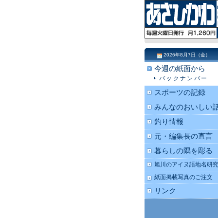
2026年8月7日（金）
今週の紙面から
バックナンバー
スポーツの記録
みんなのおいしい
釣り情報
元・編集長の直言
暮らしの隅を彫る
旭川のアイヌ語地名研
紙面掲載写真のご注文
リンク