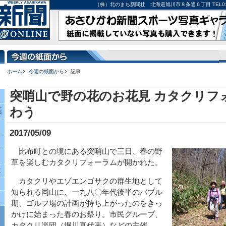
（株）北のまち新聞社 北海道旭川市８条通６丁目 TEL0166-27-
ホーム
今週の紙面から
記事
突哨山で野の花のお花見 カタクリフ
わう
話
2017/05/09
比布町との境にある突哨山で三日、春の野
草を楽しむカタクリフォーラムが開かれた。
究
カタクリやエゾエンゴサクの群生地として
知られる同山に、一九八〇年代後半のバブル
期、ゴルフ場の計画が持ち上がったのをきっ
かけに始まった春のお祭り。市民グループ、
カタクリ楽団（堀川真代表）などの主催。