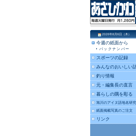
2026年8月6日（木）
今週の紙面から
バックナンバー
スポーツの記録
みんなのおいしい
釣り情報
元・編集長の直言
暮らしの隅を彫る
旭川のアイヌ語地名研
紙面掲載写真のご注文
リンク