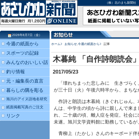
（株）北のまち新聞社 北海道
2026年8月7日（金）
今週の紙面から
ホーム
お知らせ
,
今週の紙面から
記事
スポーツの記録
木暮純 「自作詩朗読会
みんなのおいしい話
2017/05/23
釣り情報
元・編集長の直言
「壊れちまった悲しみに 生きづらく
が三十日（火）午後六時半から、まちな
暮らしの隅を彫る
旭川のアイヌ語地名研究
作詩と朗読は木暮純（きぐれじゅん、
紙面掲載写真のご注文
んは、中学生の頃から詩に親しんで来ま
れ、二十歳の頃、離人症を発症。社会に
リンク
未遂。旭川文学資料館に勤務しているが
青柳上（たかし）さんのキーボード伴