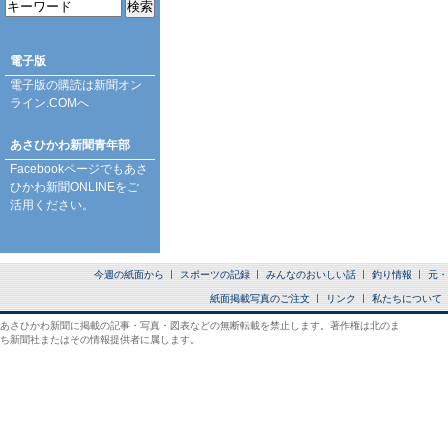
電子版
電子版の購読は
新聞オン
ライン.COM
へ
あさひかわ新聞青年部
Facebookページ
でもあさ
ひかわ新聞ONLINEをご
活用ください。
今週の紙面から
スポーツの記録
みんなのおいしい話
釣り情報
元・
紙面掲載写真のご注文
リンク
私たちについて
あさひかわ新聞に掲載の記事・写真・図表などの無断転載を禁止します。著作権は北のま
ち新聞社またはその情報提供者に属します。