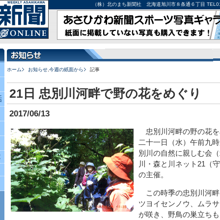
（株）北のまち新聞社 北海道旭川市８条通６丁目 TEL0166-27-
ホーム
お知らせ
,
今週の紙面から
記事
21日 忠別川河畔で野の花をめぐり
話
2017/06/13
忠別川河畔の野の花を
二十一日（水）午前九時
別川の自然に親しむ会（
究
川・森と川ネット21（
の主催。
この時季の忠別川河畔
ツヨイセンノウ、ムラサ
が咲き、野鳥の巣立ちも