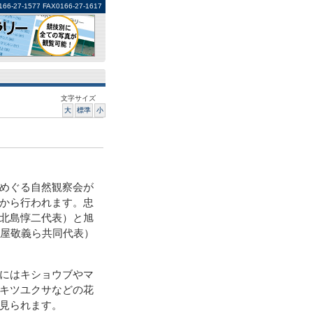
1577 FAX0166-27-1617
文字サイズ
大
標準
小
めぐる自然観察会が
から行われます。忠
北島惇二代表）と旭
守屋敬義ら共同代表）
にはキショウブやマ
キツユクサなどの花
見られます。