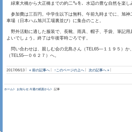
緑東大橋から大正橋までの約二㌔を、水辺の豊な自然を楽し
参加費は三百円。中学生以下は無料。午前九時までに、旭神
車場（日本ハム旭川工場裏並び）に集合のこと。
野外活動に適した服装で、長靴、雨具、帽子、手袋、筆記用
よいでしょう。終了は午後零時ごろです。
問い合わせは、親しむ会の北島さん（TEL65―１１９５）か
（TEL55―０６２７）へ。
2017/06/13
« 前の記事へ
↑このページの上へ
次の記事へ »
ホーム
お知らせ
,
今週の紙面から
記事