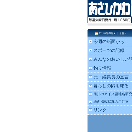
2026年8月7日（金）
今週の紙面から
スポーツの記録
みんなのおいしい
釣り情報
元・編集長の直言
暮らしの隅を彫る
旭川のアイヌ語地名研
紙面掲載写真のご注文
リンク