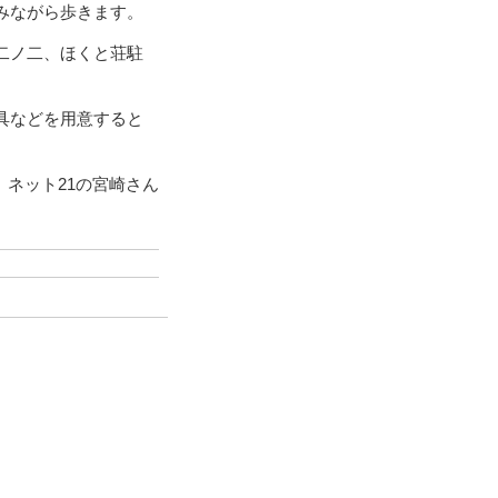
みながら歩きます。
二ノ二、ほくと荘駐
具などを用意すると
、ネット21の宮崎さん