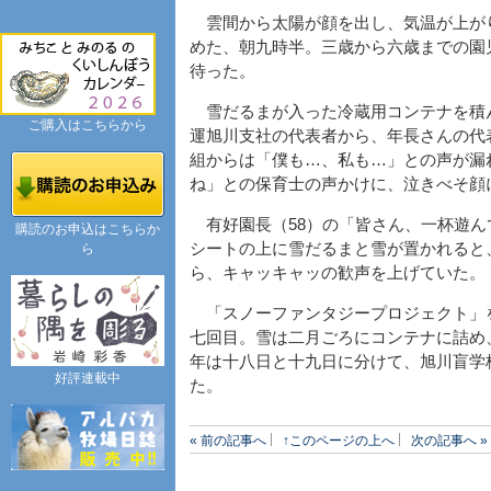
雲間から太陽が顔を出し、気温が上が
めた、朝九時半。三歳から六歳までの園
待った。
雪だるまが入った冷蔵用コンテナを積
ご購入はこちらから
運旭川支社の代表者から、年長さんの代
組からは「僕も…、私も…」との声が漏
ね」との保育士の声かけに、泣きべそ顔
有好園長（58）の「皆さん、一杯遊ん
購読のお申込はこちらか
シートの上に雪だるまと雪が置かれると
ら
ら、キャッキャッの歓声を上げていた。
「スノーファンタジープロジェクト」
七回目。雪は二月ごろにコンテナに詰め
年は十八日と十九日に分けて、旭川盲学
好評連載中
た。
« 前の記事へ
↑このページの上へ
次の記事へ »