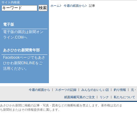
サイト内検索
ホーム
今週の紙面から
記事
電子版
電子版の購読は
新聞オン
ライン.COM
へ
あさひかわ新聞青年部
Facebookページ
でもあさ
ひかわ新聞ONLINEをご
活用ください。
今週の紙面から
スポーツの記録
みんなのおいしい話
釣り情報
元・
紙面掲載写真のご注文
リンク
私たちについて
あさひかわ新聞に掲載の記事・写真・図表などの無断転載を禁止します。著作権は北のま
ち新聞社またはその情報提供者に属します。