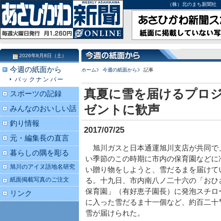
（株）北のまち新聞社 北海道
2026年8月8日（土）
今週の紙面から
ホーム
今週の紙面から
記事
バックナンバー
真夏に雪を届けるプロジ
スポーツの記録
ゼントに歓声
みんなのおいしい話
釣り情報
2017/07/25
元・編集長の直言
旭川ガスと日本通運旭川支店が共同で
暮らしの隅を彫る
い季節のこの時期に市内の保育園などに
旭川のアイヌ語地名研究
い贈り物をしようと、雪だるまを届けて
紙面掲載写真のご注文
る。十九日、市内南八ノ二十六の「おひ
保育園」（有好恵子園長）に発泡スチロ
リンク
に入った雪だるま十一個など、約百二十
雪が届けられた。