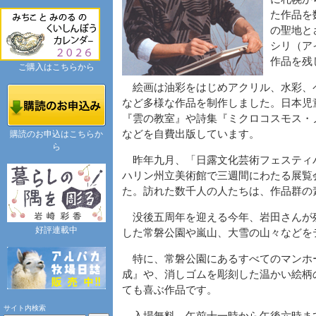
た作品を
の聖地と
シリ（ア
作品を残
ご購入はこちらから
絵画は油彩をはじめアクリル、水彩、
など多様な作品を制作しました。日本児
『雲の教室』や詩集『ミクロコスモス・
などを自費出版しています。
購読のお申込はこちらか
ら
昨年九月、「日露文化芸術フェスティ
ハリン州立美術館で三週間にわたる展覧
た。訪れた数千人の人たちは、作品群の
没後五周年を迎える今年、岩田さんが
好評連載中
した常磐公園や嵐山、大雪の山々などを
特に、常磐公園にあるすべてのマンホ
成』や、消しゴムを彫刻した温かい絵柄
ても喜ぶ作品です。
サイト内検索