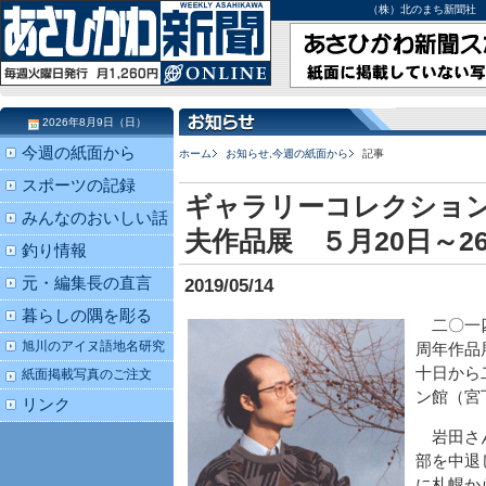
（株）北のまち新聞社 北海道
2026年8月9日（日）
今週の紙面から
ホーム
お知らせ
,
今週の紙面から
記事
スポーツの記録
ギャラリーコレクション
みんなのおいしい話
夫作品展 ５月20日～2
釣り情報
元・編集長の直言
2019/05/14
暮らしの隅を彫る
二〇一四
旭川のアイヌ語地名研究
周年作品
十日から
紙面掲載写真のご注文
ン館（宮
リンク
岩田さん
部を中退
に札幌か