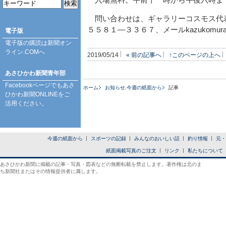
入場無料。午前十一時から午後六時ま
問い合わせは、ギャラリーコスモス代表
５５８１―３３６７、メールkazukomurata
電子版
電子版の購読は
新聞オン
ライン.COM
へ
2019/05/14
« 前の記事へ
↑このページの上へ
あさひかわ新聞青年部
Facebookページ
でもあさ
ホーム
お知らせ
,
今週の紙面から
記事
ひかわ新聞ONLINEをご
活用ください。
今週の紙面から
スポーツの記録
みんなのおいしい話
釣り情報
元・
紙面掲載写真のご注文
リンク
私たちについて
あさひかわ新聞に掲載の記事・写真・図表などの無断転載を禁止します。著作権は北のま
ち新聞社またはその情報提供者に属します。