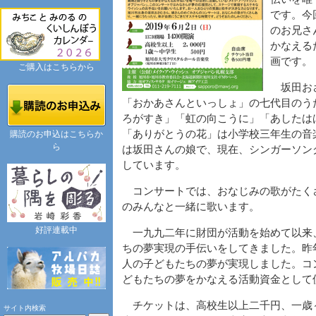
です。今
のお兄さ
かなえる
画です。
ご購入はこちらから
坂田おさ
「おかあさんといっしょ」の七代目のう
ろがすき」「虹の向こうに」「あしたは
「ありがとうの花」は小学校三年生の音
購読のお申込はこちらか
ら
は坂田さんの娘で、現在、シンガーソン
しています。
コンサートでは、おなじみの歌がたく
のみんなと一緒に歌います。
好評連載中
一九九二年に財団が活動を始めて以来
ちの夢実現の手伝いをしてきました。昨
人の子どもたちの夢が実現しました。コ
どもたちの夢をかなえる活動資金として
チケットは、高校生以上二千円、一歳
サイト内検索