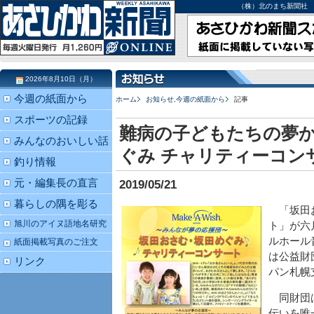
（株）北のまち新聞社 北海道
2026年8月10日（月）
今週の紙面から
ホーム
お知らせ
,
今週の紙面から
記事
スポーツの記録
難病の子どもたちの夢か
みんなのおいしい話
ぐみ チャリティーコン
釣り情報
元・編集長の直言
2019/05/21
暮らしの隅を彫る
「坂田お
旭川のアイヌ語地名研究
ト」が六
ルホール
紙面掲載写真のご注文
は公益財
リンク
パン札幌
同財団は
伝いを唯