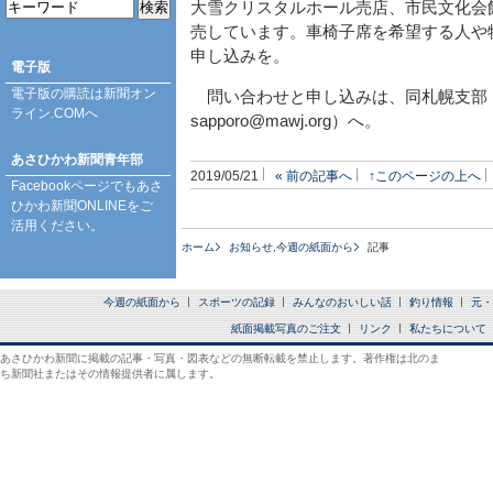
大雪クリスタルホール売店、市民文化会
売しています。車椅子席を希望する人や
申し込みを。
電子版
電子版の購読は
新聞オン
問い合わせと申し込みは、同札幌支部（
ライン.COM
へ
sapporo@mawj.org）へ。
あさひかわ新聞青年部
2019/05/21
« 前の記事へ
↑このページの上へ
Facebookページ
でもあさ
ひかわ新聞ONLINEをご
活用ください。
ホーム
お知らせ
,
今週の紙面から
記事
今週の紙面から
スポーツの記録
みんなのおいしい話
釣り情報
元・
紙面掲載写真のご注文
リンク
私たちについて
あさひかわ新聞に掲載の記事・写真・図表などの無断転載を禁止します。著作権は北のま
ち新聞社またはその情報提供者に属します。