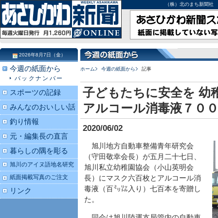
（株）北のまち新聞社 北海道
2026年8月7日（金）
今週の紙面から
ホーム
今週の紙面から
記事
バックナンバー
子どもたちに安全を 幼
スポーツの記録
アルコール消毒液７０
みんなのおいしい話
釣り情報
2020/06/02
元・編集長の直言
旭川地方自動車整備青年研究会
暮らしの隅を彫る
（守田敬幸会長）が五月二十七日、
旭川のアイヌ語地名研究
旭川私立幼稚園協会（小山英明会
紙面掲載写真のご注文
長）にマスク六百枚とアルコール消
毒液（百㍉㍑入り）七百本を寄贈し
リンク
た。
同会は旭川陸運支局管内の自動車