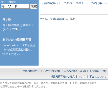
サイト内検索
« 前の記事へ
↑このページの上へ
次の記事へ »
ホーム
今週の紙面から
記事
電子版
電子版の購読は
新聞オン
ライン.COM
へ
あさひかわ新聞青年部
Facebookページ
でもあさ
ひかわ新聞ONLINEをご
活用ください。
今週の紙面から
スポーツの記録
みんなのおいしい話
釣り情報
元・
紙面掲載写真のご注文
リンク
私たちについて
あさひかわ新聞に掲載の記事・写真・図表などの無断転載を禁止します。著作権は北のま
ち新聞社またはその情報提供者に属します。