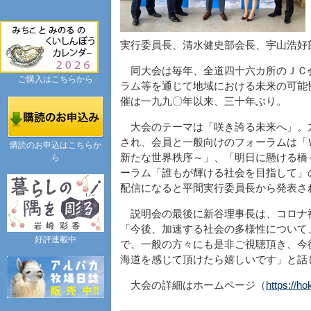
実行委員長、清水健史部会長、宇山浩好
同大会は毎年、全道四十六カ所のＪＣ
ご購入はこちらから
ラム等を通じて地域における未来の可能
催は一九九〇年以来、三十年ぶり。
大会のテーマは「咲き誇る未来へ」。
され、会員と一般向けのフォーラムは「
購読のお申込はこちらか
新たな世界秩序～」、「明日に懸ける橋
ら
ーラム「誰もが輝ける社会を目指して」
配信になると平間実行委員長から発表さ
説明会の最後に新谷理事長は、コロナ
「今後、加速する社会の多様性について
好評連載中
で、一般の方々にも是非ご視聴頂き、今
海道を感じて頂けたら嬉しいです」と話
大会の詳細はホームページ（
https://ho