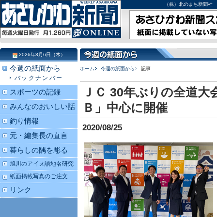
（株）北のまち新聞社 北海道
2026年8月6日（木）
今週の紙面から
ホーム
今週の紙面から
記事
バックナンバー
ＪＣ 30年ぶりの全道大
スポーツの記録
Ｂ」中心に開催
みんなのおいしい話
釣り情報
2020/08/25
元・編集長の直言
暮らしの隅を彫る
旭川のアイヌ語地名研究
紙面掲載写真のご注文
リンク