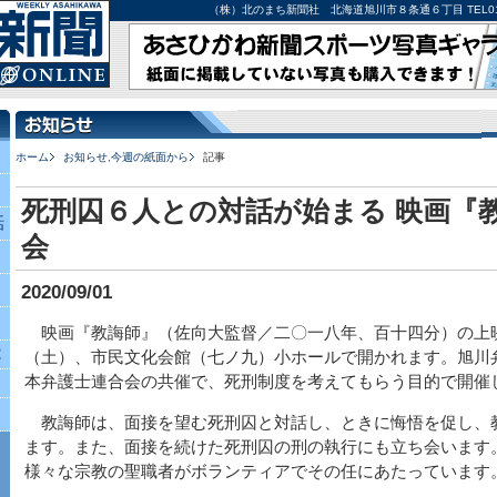
（株）北のまち新聞社 北海道旭川市８条通６丁目 TEL0166-27-
ホーム
お知らせ
,
今週の紙面から
記事
死刑囚６人との対話が始まる 映画『
話
会
2020/09/01
映画『教誨師』（佐向大監督／二〇一八年、百十四分）の上
究
（土）、市民文化会館（七ノ九）小ホールで開かれます。旭川
本弁護士連合会の共催で、死刑制度を考えてもらう目的で開催
教誨師は、面接を望む死刑囚と対話し、ときに悔悟を促し、
ます。また、面接を続けた死刑囚の刑の執行にも立ち会います
様々な宗教の聖職者がボランティアでその任にあたっています