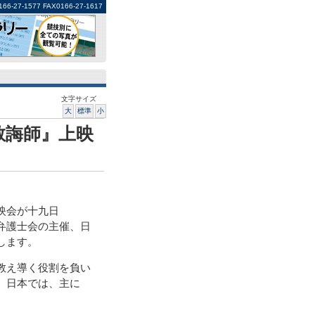
1577 FAX0166-27-1617
文字サイズ
大
標準
小
教誨師』上映
映会が十九日
弁護士会の主催、日
します。
教え導く役割を負い
。日本では、主に
。