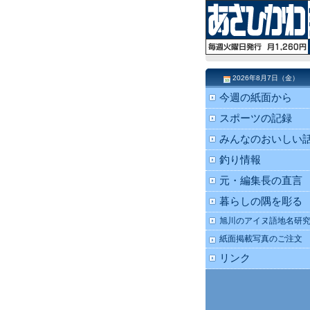
2026年8月7日（金）
今週の紙面から
スポーツの記録
みんなのおいしい
釣り情報
元・編集長の直言
暮らしの隅を彫る
旭川のアイヌ語地名研
紙面掲載写真のご注文
リンク