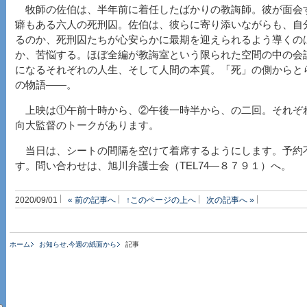
牧師の佐伯は、半年前に着任したばかりの教誨師。彼が面会
癖もある六人の死刑囚。佐伯は、彼らに寄り添いながらも、自
るのか、死刑囚たちが心安らかに最期を迎えられるよう導くの
か、苦悩する。ほぼ全編が教誨室という限られた空間の中の会
になるそれぞれの人生、そして人間の本質。「死」の側からと
の物語――。
上映は①午前十時から、②午後一時半から、の二回。それぞ
向大監督のトークがあります。
当日は、シートの間隔を空けて着席するようにします。予約
す。問い合わせは、旭川弁護士会（TEL74―８７９１）へ。
2020/09/01
« 前の記事へ
↑このページの上へ
次の記事へ »
ホーム
お知らせ
,
今週の紙面から
記事