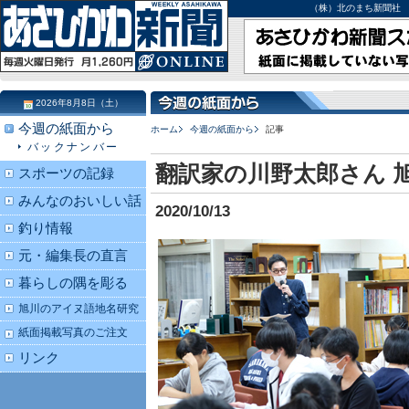
（株）北のまち新聞社 北海道
2026年8月8日（土）
今週の紙面から
ホーム
今週の紙面から
記事
バックナンバー
翻訳家の川野太郎さん 
スポーツの記録
みんなのおいしい話
2020/10/13
釣り情報
元・編集長の直言
暮らしの隅を彫る
旭川のアイヌ語地名研究
紙面掲載写真のご注文
リンク