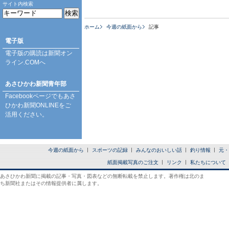
サイト内検索
ホーム
今週の紙面から
記事
電子版
電子版の購読は
新聞オン
ライン.COM
へ
あさひかわ新聞青年部
Facebookページ
でもあさ
ひかわ新聞ONLINEをご
活用ください。
今週の紙面から
スポーツの記録
みんなのおいしい話
釣り情報
元・
紙面掲載写真のご注文
リンク
私たちについて
あさひかわ新聞に掲載の記事・写真・図表などの無断転載を禁止します。著作権は北のま
ち新聞社またはその情報提供者に属します。