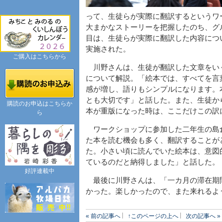
って、生徒らが実際に翻訳するというワ
大まかなストーリーを把握したのち、グ
目は、生徒らが実際に翻訳した内容につ
実施された。
ご購入はこちらから
川野さんは、生徒が翻訳した文章をい
について解説。「絵本では、すべてを言
感が増し、語りもシンプルになります。
とも大切です」と話した。また、生徒か
購読のお申込はこちらか
本が重版になった時は、ここだけこの訳
ら
ワークショップに参加した二年生の島倉
た本を読む機会も多く、翻訳することが
た。小さい頃に読んでいた絵本は、意図
ているのだと納得しました」と話した。
好評連載中
最後に川野さんは、「一カ月の滞在期
かった。楽しかったので、また来れるよ
« 前の記事へ
↑このページの上へ
次の記事へ »