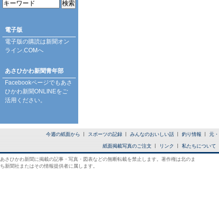
電子版
電子版の購読は
新聞オン
ライン.COM
へ
あさひかわ新聞青年部
Facebookページ
でもあさ
ひかわ新聞ONLINEをご
活用ください。
今週の紙面から
スポーツの記録
みんなのおいしい話
釣り情報
元・
紙面掲載写真のご注文
リンク
私たちについて
あさひかわ新聞に掲載の記事・写真・図表などの無断転載を禁止します。著作権は北のま
ち新聞社またはその情報提供者に属します。