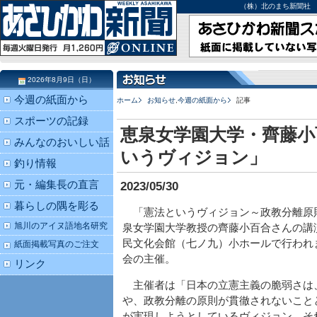
（株）北のまち新聞社 北海道
2026年8月9日（日）
今週の紙面から
ホーム
お知らせ
,
今週の紙面から
記事
スポーツの記録
恵泉女学園大学・齊藤小
みんなのおいしい話
いうヴィジョン」
釣り情報
元・編集長の直言
2023/05/30
暮らしの隅を彫る
「憲法というヴィジョン～政教分離原
旭川のアイヌ語地名研究
泉女学園大学教授の齊藤小百合さんの講
民文化会館（七ノ九）小ホールで行われ
紙面掲載写真のご注文
会の主催。
リンク
主催者は「日本の立憲主義の脆弱さは
や、政教分離の原則が貫徹されないこと
が実現しようとしているヴィジョン、そ