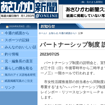
（株）北のまち新聞社 北海道
2026年8月9日（日）
今週の紙面から
ホーム
お知らせ
,
今週の紙面から
記事
スポーツの記録
パートナーシップ制度 
みんなのおいしい話
2023/07/25
釣り情報
元・編集長の直言
パートナーシップ制度の説明会と、宣
が三十日（日）午後零時半から二時半ま
暮らしの隅を彫る
一ノ三）一階ホールで行われます。
旭川のアイヌ語地名研究
紙面掲載写真のご注文
市女性活躍推進部の担当者から同制度
尊重する“まち”へ～パートナーシップ
リンク
レインボー・リソースセンターＬ―Ｐｏ
します。