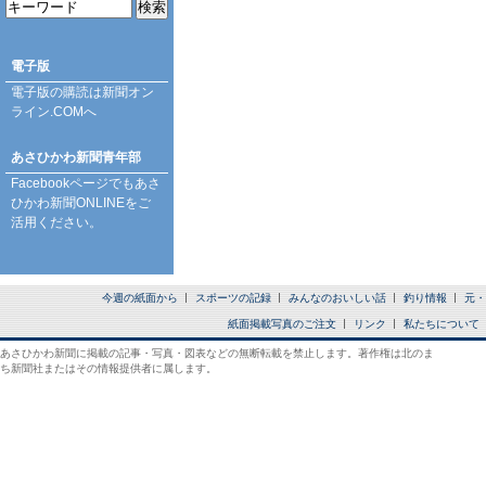
電子版
電子版の購読は
新聞オン
ライン.COM
へ
あさひかわ新聞青年部
Facebookページ
でもあさ
ひかわ新聞ONLINEをご
活用ください。
今週の紙面から
スポーツの記録
みんなのおいしい話
釣り情報
元・
紙面掲載写真のご注文
リンク
私たちについて
あさひかわ新聞に掲載の記事・写真・図表などの無断転載を禁止します。著作権は北のま
ち新聞社またはその情報提供者に属します。