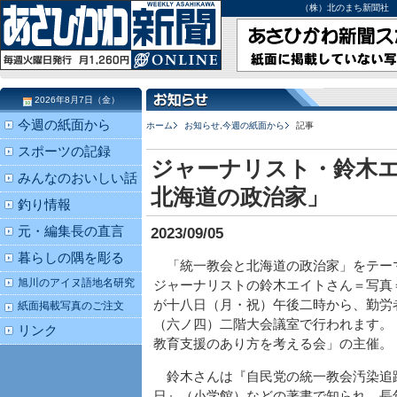
（株）北のまち新聞社 北海道
2026年8月7日（金）
今週の紙面から
ホーム
お知らせ
,
今週の紙面から
記事
スポーツの記録
ジャーナリスト・鈴木エ
みんなのおいしい話
北海道の政治家」
釣り情報
元・編集長の直言
2023/09/05
暮らしの隅を彫る
「統一教会と北海道の政治家」をテー
旭川のアイヌ語地名研究
ジャーナリストの鈴木エイトさん＝写真
が十八日（月・祝）午後二時から、勤労
紙面掲載写真のご注文
（六ノ四）二階大会議室で行われます。
リンク
教育支援のあり方を考える会」の主催。
鈴木さんは『自民党の統一教会汚染追
日』（小学館）などの著書で知られ、長