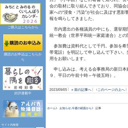
会の取材に取り組んできており、同協会
家への“浸食・汚染”が社会に及ぼす悪影
報を鳴らしてきました。
ご購入はこちらから
市内選出の各種議員の中にも、選挙期
統一教会（世界平和統一家庭連合）との
参加費は資料代として千円。参加を希
帯電話）を明記して申し込んで下さい。
購読のお申込はこちらか
用をお願いします。
ら
申し込みは、考える会事務局の新日本婦人の
９、平日の午前十時～午後五時）。
2023/09/05
« 前の記事へ
↑このページの上へ
好評連載中
ホーム
お知らせ
,
今週の紙面から
記事
サイト内検索