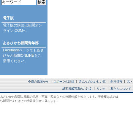
電子版
電子版の購読は
新聞オン
ライン.COM
へ
あさひかわ新聞青年部
Facebookページ
でもあさ
ひかわ新聞ONLINEをご
活用ください。
今週の紙面から
スポーツの記録
みんなのおいしい話
釣り情報
元・
紙面掲載写真のご注文
リンク
私たちについて
あさひかわ新聞に掲載の記事・写真・図表などの無断転載を禁止します。著作権は北のま
ち新聞社またはその情報提供者に属します。