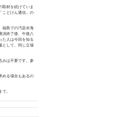
の取材を続けていま
「こどけん通信」の
、福島での汚染水海
講演終了後、午後八
った人は今回を知る
場として、同じ立場
込みは不要です。参
求める場合もあるの
まで。