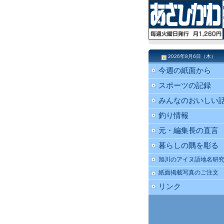
2026年8月6日（木）
今週の紙面から
スポーツの記録
みんなのおいしい
釣り情報
元・編集長の直言
暮らしの隅を彫る
旭川のアイヌ語地名研
紙面掲載写真のご注文
リンク