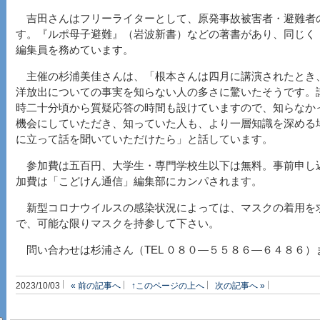
吉田さんはフリーライターとして、原発事故被害者・避難者
す。『ルポ母子避難』（岩波新書）などの著書があり、同じく
編集員を務めています。
主催の杉浦美佳さんは、「根本さんは四月に講演されたとき
洋放出についての事実を知らない人の多さに驚いたそうです。
時二十分頃から質疑応答の時間も設けていますので、知らなか
機会にしていただき、知っていた人も、より一層知識を深める
に立って話を聞いていただけたら」と話しています。
参加費は五百円、大学生・専門学校生以下は無料。事前申し
加費は「こどけん通信」編集部にカンパされます。
新型コロナウイルスの感染状況によっては、マスクの着用を
で、可能な限りマスクを持参して下さい。
問い合わせは杉浦さん（TEL ０８０―５５８６―６４８６）
2023/10/03
« 前の記事へ
↑このページの上へ
次の記事へ »