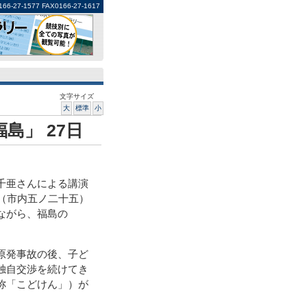
1577 FAX0166-27-1617
文字サイズ
大
標準
小
島」 27日
千亜さんによる講演
（市内五ノ二十五）
ながら、福島の
原発事故の後、子ど
独自交渉を続けてき
称「こどけん」）が