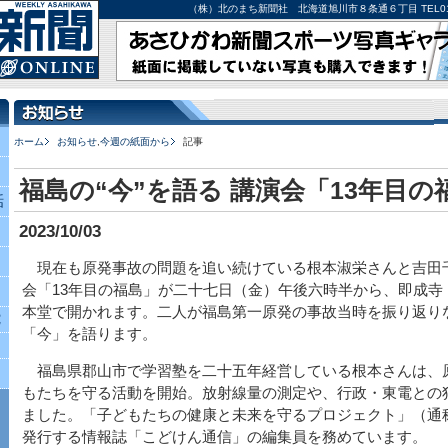
（株）北のまち新聞社 北海道旭川市８条通６丁目 TEL0166-27-
ホーム
お知らせ
,
今週の紙面から
記事
福島の“今”を語る 講演会「13年目の福
話
2023/10/03
現在も原発事故の問題を追い続けている根本淑栄さんと吉田
会「13年目の福島」が二十七日（金）午後六時半から、即成寺
本堂で開かれます。二人が福島第一原発の事故当時を振り返り
究
「今」を語ります。
福島県郡山市で学習塾を二十五年経営している根本さんは、
もたちを守る活動を開始。放射線量の測定や、行政・東電との
ました。「子どもたちの健康と未来を守るプロジェクト」（通
発行する情報誌「こどけん通信」の編集員を務めています。