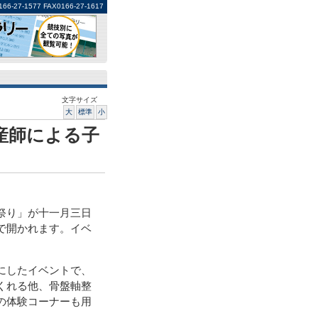
1577 FAX0166-27-1617
文字サイズ
大
標準
小
産師による子
祭り」が十一月三日
で開かれます。イベ
にしたイベントで、
くれる他、骨盤軸整
の体験コーナーも用