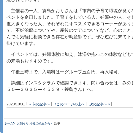
主催者の一人、簑島かおりさんは「市内の子育て環境が良く
ベントを企画しました。子育てをしている人、妊娠中の人、そ
度大きくなった人、それぞれにオススメできるコーナーがあり
て、不妊治療についてや、産後のケアについてなど、心のこと
んでも気軽に相談できる存在が助産師です。ぜひ遊びに来て下
掛けています。
イベントでは、妊婦体験に加え、沐浴や抱っこの体験なども
の来場もおすすめです。
午後三時まで。入場料は一グループ五百円。再入場可。
詳細はインスタグラムで確認できます。問い合わせは、みのしま
５０―３６３５―４５３９・簑島さん）へ。
2023/10/31
« 前の記事へ
↑このページの上へ
次の記事へ »
ホーム
お知らせ
,
今週の紙面から
記事