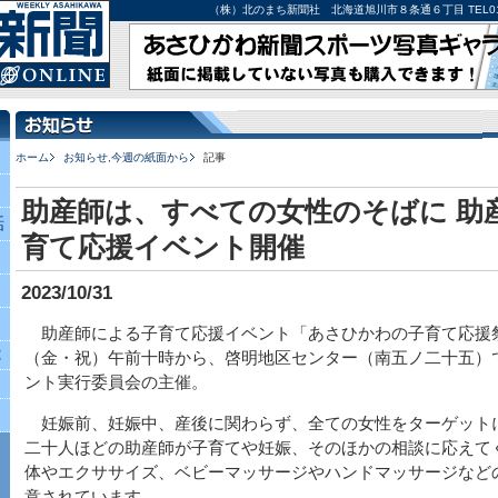
（株）北のまち新聞社 北海道旭川市８条通６丁目 TEL0166-27-
ホーム
お知らせ
,
今週の紙面から
記事
助産師は、すべての女性のそばに 助
話
育て応援イベント開催
2023/10/31
助産師による子育て応援イベント「あさひかわの子育て応援
究
（金・祝）午前十時から、啓明地区センター（南五ノ二十五）
ント実行委員会の主催。
妊娠前、妊娠中、産後に関わらず、全ての女性をターゲット
二十人ほどの助産師が子育てや妊娠、そのほかの相談に応えて
体やエクササイズ、ベビーマッサージやハンドマッサージなど
意されています。