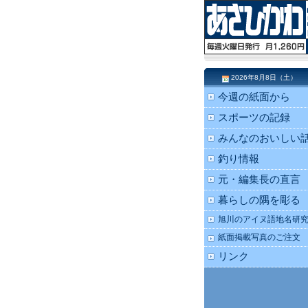
2026年8月8日（土）
今週の紙面から
スポーツの記録
みんなのおいしい
釣り情報
元・編集長の直言
暮らしの隅を彫る
旭川のアイヌ語地名研
紙面掲載写真のご注文
リンク