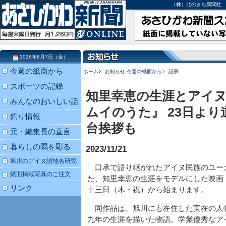
（株）北のまち新聞社 北海道
2026年8月7日（金）
今週の紙面から
ホーム
お知らせ
,
今週の紙面から
記事
スポーツの記録
知里幸恵の生涯とアイヌ
みんなのおいしい話
ムイのうた』 23日より
釣り情報
台挨拶も
元・編集長の直言
暮らしの隅を彫る
2023/11/21
旭川のアイヌ語地名研究
口承で語り継がれたアイヌ民族のユー
紙面掲載写真のご注文
た、知里幸恵の生涯をモデルにした映画
リンク
十三日（木・祝）から始まります。
同作品は、旭川にも在住した実在の人
九年の生涯を描いた物語。学業優秀なア