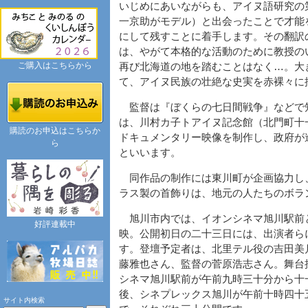
いじめにあいながらも、アイヌ語研究の
一京助がモデル）と出会ったことで才能
にして残すことに着手します。その翻訳
は、やがて本格的な活動のために教授の
ご購入はこちらから
再び北海道の地を踏むことはなく…。大
て、アイヌ民族の壮絶な史実を赤裸々に
監督は『ぼくらの七日間戦争』などで
は、川村カ子トアイヌ記念館（北門町十
購読のお申込はこちらか
ドキュメンタリー映像を制作し、政府が
ら
といいます。
同作品の制作には東川町が企画協力し
ラス製の首飾りは、地元の人たちのボラ
旭川市内では、イオンシネマ旭川駅前
好評連載中
映。公開初日の二十三日には、出演者ら
す。登壇予定者は、北里テル役の吉田美
藤雅也さん、監督の菅原浩志さん。舞台
シネマ旭川駅前が午前九時三十分から十
後、シネプレックス旭川が午前十時四十
サイト内検索