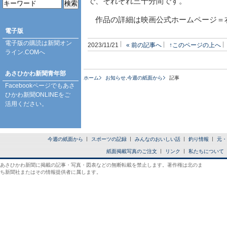
で、それぞれ三十分間です。
作品の詳細は映画公式ホームページ＝
電子版
電子版の購読は
新聞オン
2023/11/21
« 前の記事へ
↑このページの上へ
ライン.COM
へ
あさひかわ新聞青年部
ホーム
お知らせ
,
今週の紙面から
記事
Facebookページ
でもあさ
ひかわ新聞ONLINEをご
活用ください。
今週の紙面から
スポーツの記録
みんなのおいしい話
釣り情報
元・
紙面掲載写真のご注文
リンク
私たちについて
あさひかわ新聞に掲載の記事・写真・図表などの無断転載を禁止します。著作権は北のま
ち新聞社またはその情報提供者に属します。