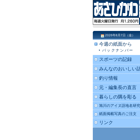
2026年8月7日（金）
今週の紙面から
バックナンバー
スポーツの記録
みんなのおいしい
釣り情報
元・編集長の直言
暮らしの隅を彫る
旭川のアイヌ語地名研
紙面掲載写真のご注文
リンク