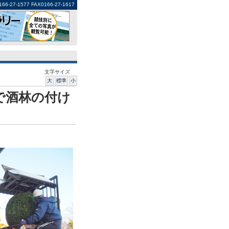
1577 FAX0166-27-1617
文字サイズ
大
標準
小
で酒林の付け