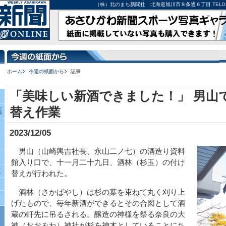
（株）北のまち新聞社 北海道旭川市８条通６丁目 TEL0166-27-
ホーム
今週の紙面から
記事
「美味しい新酒できました！」 男山
替え作業
話
2023/12/05
男山（山崎輿吉社長、永山二ノ七）の酒造り資料
館入り口で、十一月二十九日、酒林（杉玉）の付け
究
替えが行われた。
酒林（さかばやし）は杉の葉を束ねて丸く刈り上
げたもので、毎年新酒ができるとその合図として酒
蔵の軒先に吊るされる。醸造の神様を祭る奈良の大
神（おおみわ）神社が杉を神木としていることにち