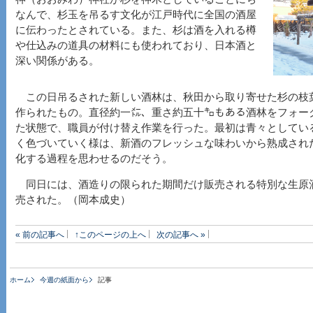
なんで、杉玉を吊るす文化が江戸時代に全国の酒屋
に伝わったとされている。また、杉は酒を入れる樽
や仕込みの道具の材料にも使われており、日本酒と
深い関係がある。
この日吊るされた新しい酒林は、秋田から取り寄せた杉の枝
作られたもの。直径約一㍍、重さ約五十㌔もある酒林をフォー
た状態で、職員が付け替え作業を行った。最初は青々としてい
く色づいていく様は、新酒のフレッシュな味わいから熟成され
化する過程を思わせるのだそう。
同日には、酒造りの限られた期間だけ販売される特別な生原
売された。（岡本成史）
« 前の記事へ
↑このページの上へ
次の記事へ »
ホーム
今週の紙面から
記事