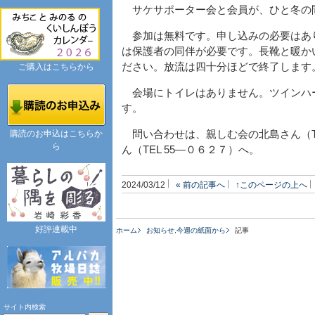
サケサポーター会と会員が、ひと冬の
参加は無料です。申し込みの必要はあ
は保護者の同伴が必要です。長靴と暖か
ださい。放流は四十分ほどで終了します
ご購入はこちらから
会場にトイレはありません。ツインハ
す。
購読のお申込はこちらか
問い合わせは、親しむ会の北島さん（TE
ら
ん（TEL 55―０６２７）へ。
2024/03/12
« 前の記事へ
↑このページの上へ
好評連載中
ホーム
お知らせ
,
今週の紙面から
記事
サイト内検索