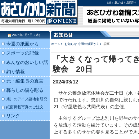
（株）北のまち新聞社 北海道
2026年8月6日（木）
今週の紙面から
ホーム
お知らせ
,
今週の紙面から
記事
スポーツの記録
「大きくなって帰ってき
みんなのおいしい話
験会 20日
釣り情報
元・編集長の直言
2024/03/12
暮らしの隅を彫る
サケの稚魚放流体験会が二十日（水・
旭川のアイヌ語地名研究
口で行われます。忠別川の自然に親しむ
21（守屋敬義ら共同代表）の主催。
紙面掲載写真のご注文
リンク
主催するグループは忠別川を野生のサ
を放流する活動を続けています。その成
上する多くのサケの姿を見ることができ