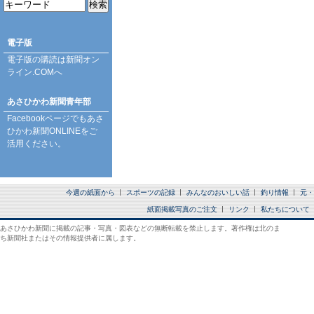
電子版
電子版の購読は
新聞オン
ライン.COM
へ
あさひかわ新聞青年部
Facebookページ
でもあさ
ひかわ新聞ONLINEをご
活用ください。
今週の紙面から
スポーツの記録
みんなのおいしい話
釣り情報
元・
紙面掲載写真のご注文
リンク
私たちについて
あさひかわ新聞に掲載の記事・写真・図表などの無断転載を禁止します。著作権は北のま
ち新聞社またはその情報提供者に属します。