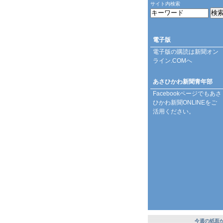
サイト内検索
電子版
電子版の購読は
新聞オン
ライン.COM
へ
あさひかわ新聞青年部
Facebookページ
でもあさ
ひかわ新聞ONLINEをご
活用ください。
今週の紙面