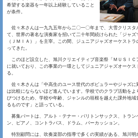
希望する楽器を一年以上経験していること
が条件。
佐々木さんは一九九五年から二〇一〇年まで、大雪クリスタ
て、世界の著名な演奏家を招いて二十年間続けられた「ジャズ
（ＪＭＩＡ）」を主宰。この間、ジュニアジャズオーケストラ
ってきた。
このほど設立した、旭川クリエイティブ音楽祭「ＭＵＳＩＣア
に就いており、この事業の一環としてジュニアジャズオーケス
る。
佐々木さんは「中高生のユース世代のポピュラーやジャズに
は比較にならないほど進んでいます。学校でのクラブ活動をよ
びつけるため、学校や年齢、ジャンルの垣根を越えた課外地域
るものです」と語っている。
募集パートは、アルト・テナー・バリトンサックス、トラン
ン、ピアノ、コントラバス、ドラム、パーカッション。
特別顧問には、吹奏楽部の指導で多くの実績がある、旭川明