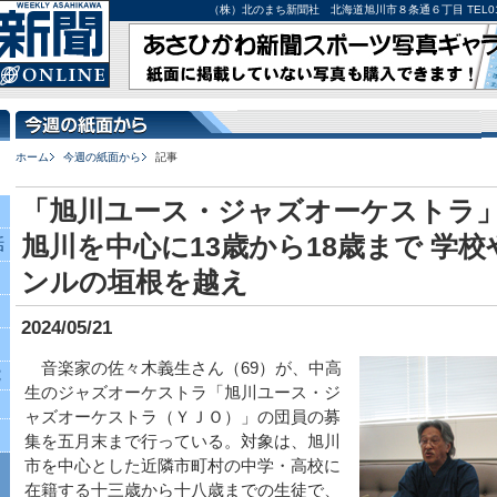
（株）北のまち新聞社 北海道旭川市８条通６丁目 TEL0166-27-
ホーム
今週の紙面から
記事
「旭川ユース・ジャズオーケストラ」
旭川を中心に13歳から18歳まで 学
話
ンルの垣根を越え
2024/05/21
音楽家の佐々木義生さん（69）が、中高
究
生のジャズオーケストラ「旭川ユース・ジ
ャズオーケストラ（ＹＪＯ）」の団員の募
集を五月末まで行っている。対象は、旭川
市を中心とした近隣市町村の中学・高校に
在籍する十三歳から十八歳までの生徒で、