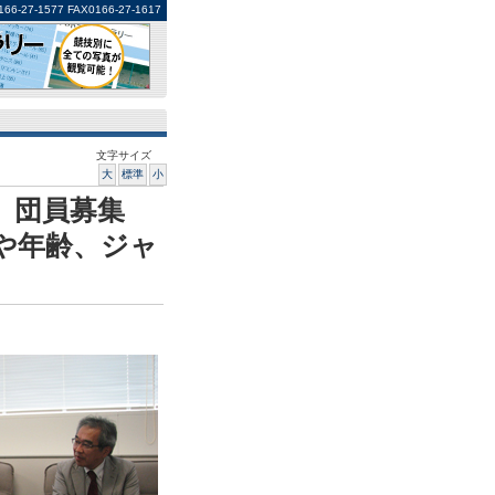
1577 FAX0166-27-1617
文字サイズ
大
標準
小
 団員募集
校や年齢、ジャ