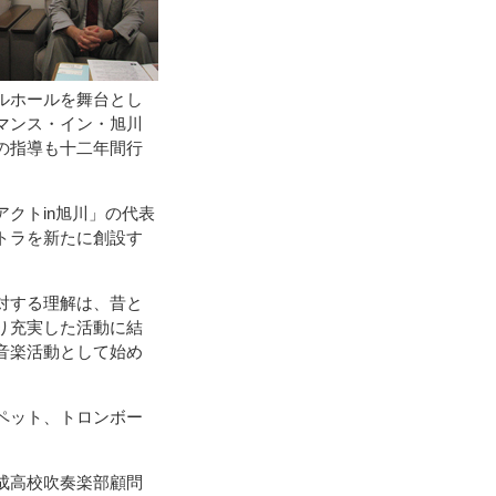
ルホールを舞台とし
マンス・イン・旭川
の指導も十二年間行
クトin旭川」の代表
トラを新たに創設す
対する理解は、昔と
り充実した活動に結
音楽活動として始め
ペット、トロンボー
成高校吹奏楽部顧問