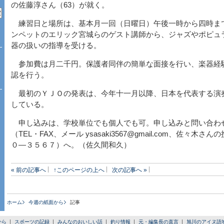
の佐藤淳さん（63）が就く。
練習日と場所は、基本月一回（日曜日）午後一時から四時ま
ンペットのエリック宮城らのゲスト講師から、ジャズやポピュ
器の扱いの指導を受ける。
参加費は月二千円。保護者同伴の簡単な面接を行い、楽器経
認を行う。
最初のＹＪＯの発表は、今年十一月以降、日本を代表する演
している。
申し込みは、学校単位でも個人でも可。申し込みと問い合わ
（TEL・FAX、メール ysasaki3567@gmail.com、佐々木
０―３５６７）へ。（佐久間和久）
« 前の記事へ
↑このページの上へ
次の記事へ »
ホーム
今週の紙面から
記事
から
スポーツの記録
みんなのおいしい話
釣り情報
元・編集長の直言
旭川のアイヌ語