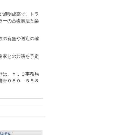
で旭明成高で、トラ
ラーの基礎奏法と楽
験の有無や送迎の確
奏家との共演を予定
せは、ＹＪＯ事務局
さんの携帯０８０―５５８
地名研究