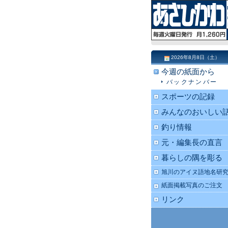
2026年8月8日（土）
今週の紙面から
バックナンバー
スポーツの記録
みんなのおいしい
釣り情報
元・編集長の直言
暮らしの隅を彫る
旭川のアイヌ語地名研
紙面掲載写真のご注文
リンク