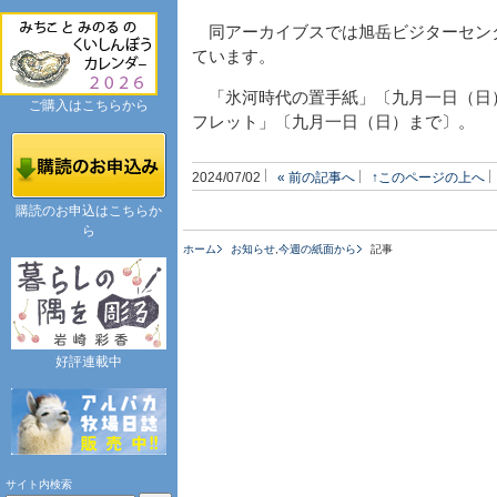
同アーカイブスでは旭岳ビジターセン
ています。
「氷河時代の置手紙」〔九月一日（日
ご購入はこちらから
フレット」〔九月一日（日）まで〕。
2024/07/02
« 前の記事へ
↑このページの上へ
購読のお申込はこちらか
ら
ホーム
お知らせ
,
今週の紙面から
記事
好評連載中
サイト内検索