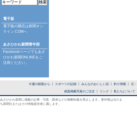
電子版
電子版の購読は
新聞オン
ライン.COM
へ
あさひかわ新聞青年部
Facebookページ
でもあさ
ひかわ新聞ONLINEをご
活用ください。
今週の紙面から
スポーツの記録
みんなのおいしい話
釣り情報
元・
紙面掲載写真のご注文
リンク
私たちについて
あさひかわ新聞に掲載の記事・写真・図表などの無断転載を禁止します。著作権は北のま
ち新聞社またはその情報提供者に属します。