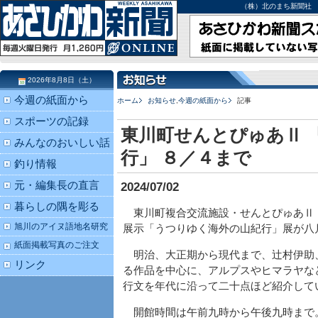
（株）北のまち新聞社 北海道
2026年8月8日（土）
今週の紙面から
ホーム
お知らせ
,
今週の紙面から
記事
スポーツの記録
東川町せんとぴゅあⅡ 
みんなのおいしい話
行」 ８／４まで
釣り情報
元・編集長の直言
2024/07/02
暮らしの隅を彫る
東川町複合交流施設・せんとぴゅあⅡ
旭川のアイヌ語地名研究
展示「うつりゆく海外の山紀行」展が八
紙面掲載写真のご注文
明治、大正期から現代まで、辻村伊助
リンク
る作品を中心に、アルプスやヒマラヤな
行文を年代に沿って二十点ほど紹介して
開館時間は午前九時から午後九時まで