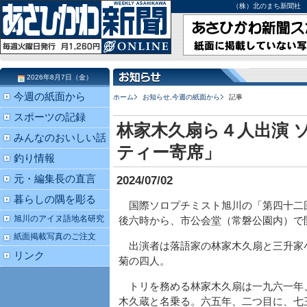
（株）北のまち新聞社 北海道
2026年8月7日（金）
今週の紙面から
ホーム
お知らせ
,
今週の紙面から
記事
スポーツの記録
林家木久扇ら４人出演 
みんなのおいしい話
ティー寄席」
釣り情報
元・編集長の直言
2024/07/02
暮らしの隅を彫る
国際ソロプチミスト旭川の「第四十二
旭川のアイヌ語地名研究
後六時から、市公会堂（常磐公園内）で
紙面掲載写真のご注文
出演者は落語家の林家木久扇と三升家
リンク
菊の四人。
トリを務める林家木久扇は一九六一年
木久蔵と名乗る。六五年、二つ目に、七