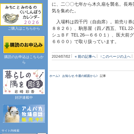
に、二〇〇七年から木久扇を襲名。長寿
気を集めた。
入場料は四千円（自由席）。前売り券は、
８８２６）、駒形屋（四ノ西五、TEL 
ご購入はこちらから
シュＢＦ TEL 26―６６０１）、医大前
６６００）で取り扱っています。
2024/07/02
« 前の記事へ
↑このページの上へ
購読のお申込はこちらか
ら
ホーム
お知らせ
,
今週の紙面から
記事
好評連載中
サイト内検索