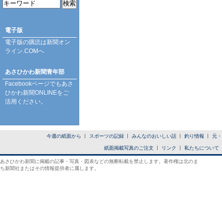
電子版
電子版の購読は
新聞オン
ライン.COM
へ
あさひかわ新聞青年部
Facebookページ
でもあさ
ひかわ新聞ONLINEをご
活用ください。
今週の紙面から
スポーツの記録
みんなのおいしい話
釣り情報
元・
紙面掲載写真のご注文
リンク
私たちについて
あさひかわ新聞に掲載の記事・写真・図表などの無断転載を禁止します。著作権は北のま
ち新聞社またはその情報提供者に属します。