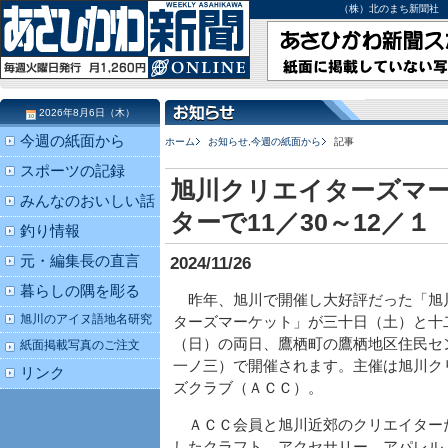
（株）北のまち新聞社 北海道
2026年8月6日（木）
今週の紙面から
ホーム
お知らせ
,
今週の紙面から
記事
スポーツの記録
旭川クリエイターズマー
みんなのおいしい話
ターで11／30～12／１
釣り情報
元・編集長の直言
2024/11/26
暮らしの隅を彫る
昨年、旭川で開催し大好評だった「旭
旭川のアイヌ語地名研究
ターズマーケット」が三十日（土）と十
（日）の両日、鷹栖町の鷹栖地区住民セ
紙面掲載写真のご注文
一ノ三）で開催されます。主催は旭川ク
リンク
ズクラブ（ＡＣＣ）。
ＡＣＣ会員と旭川近郊のクリエイター
したクラフト、アクセサリー、アパレル