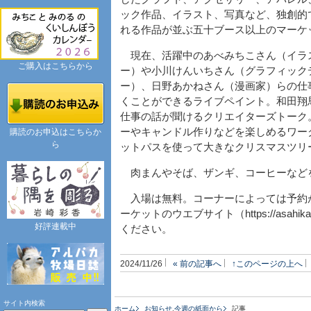
ック作品、イラスト、写真など、独創的
れる作品が並ぶ五十ブース以上のマーケ
現在、活躍中のあべみちこさん（イラ
ご購入はこちらから
ー）や小川けんいちさん（グラフィック
ー）、日野あかねさん（漫画家）らの仕
くことができるライブペイント。和田翔
仕事の話が聞けるクリエイターズトーク
ーやキャンドル作りなどを楽しめるワー
購読のお申込はこちらか
ら
ットパスを使って大きなクリスマスツリ
肉まんやそば、ザンギ、コーヒーなど
入場は無料。コーナーによっては予約
ーケットのウエブサイト（https://asahikaw
好評連載中
ください。
2024/11/26
« 前の記事へ
↑このページの上へ
サイト内検索
ホーム
お知らせ
,
今週の紙面から
記事