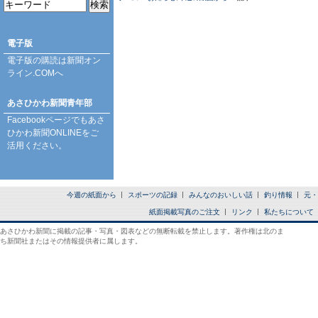
電子版
電子版の購読は
新聞オン
ライン.COM
へ
あさひかわ新聞青年部
Facebookページ
でもあさ
ひかわ新聞ONLINEをご
活用ください。
今週の紙面から
スポーツの記録
みんなのおいしい話
釣り情報
元・
紙面掲載写真のご注文
リンク
私たちについて
あさひかわ新聞に掲載の記事・写真・図表などの無断転載を禁止します。著作権は北のま
ち新聞社またはその情報提供者に属します。