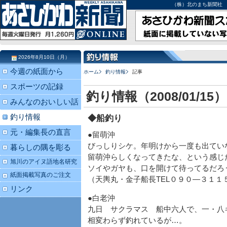
（株）北のまち新聞社 北海道
2026年8月10日（月）
今週の紙面から
ホーム
釣り情報
記事
スポーツの記録
釣り情報（2008/01/15）
みんなのおいしい話
釣り情報
◆船釣り
元・編集長の直言
●留萌沖
びっしりシケ。年明けから一度も出てい
暮らしの隅を彫る
留萌沖らしくなってきたな、という感じ
旭川のアイヌ語地名研究
ソイやガヤも、口を開けて待ってるだろ
紙面掲載写真のご注文
（天輿丸・金子船長TEL０９０―３１１
リンク
●白老沖
九日 サクラマス 船中六人で、一・八
相変わらず釣れているが…。