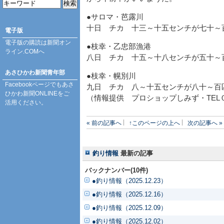
●サロマ・芭露川
十日 チカ 十三～十五センチが七十～
電子版
電子版の購読は
新聞オン
●枝幸・乙忠部漁港
ライン.COM
へ
八日 チカ 十五～十八センチが五十～
あさひかわ新聞青年部
●枝幸・幌別川
Facebookページ
でもあさ
九日 チカ 八～十五センチが八十～百
ひかわ新聞ONLINEをご
（情報提供 プロショップしみず・TEL
活用ください。
« 前の記事へ
↑このページの上へ
次の記事へ »
釣り情報
最新の記事
バックナンバー(10件)
●釣り情報（2025.12.23）
●釣り情報（2025.12.16）
●釣り情報（2025.12.09）
●釣り情報（2025.12.02）