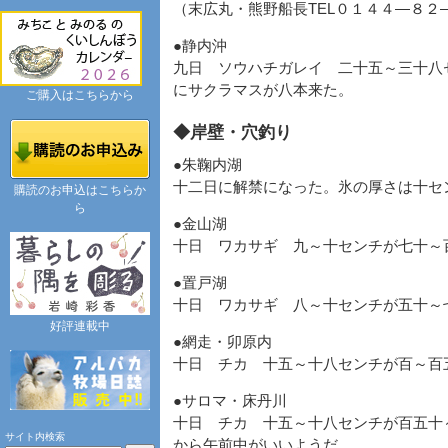
（末広丸・熊野船長TEL０１４４―８２
●静内沖
九日 ソウハチガレイ 二十五～三十八
にサクラマスが八本来た。
ご購入はこちらから
◆岸壁・穴釣り
●朱鞠内湖
十二日に解禁になった。氷の厚さは十セ
購読のお申込はこちらか
ら
●金山湖
十日 ワカサギ 九～十センチが七十～
●置戸湖
十日 ワカサギ 八～十センチが五十～
好評連載中
●網走・卯原内
十日 チカ 十五～十八センチが百～百
●サロマ・床丹川
十日 チカ 十五～十八センチが百五十
サイト内検索
から午前中がいいようだ。