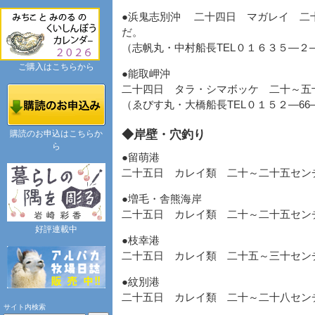
●浜鬼志別沖 二十四日 マガレイ 二
だ。
（志帆丸・中村船長TEL０１６３５―２
ご購入はこちらから
●能取岬沖
二十四日 タラ・シマボッケ 二十～五
（ゑびす丸・大橋船長TEL０１５２―6
◆岸壁・穴釣り
購読のお申込はこちらか
ら
●留萌港
二十五日 カレイ類 二十～二十五セン
●増毛・舎熊海岸
二十五日 カレイ類 二十～二十五セン
好評連載中
●枝幸港
二十五日 カレイ類 二十五～三十セン
●紋別港
二十五日 カレイ類 二十～二十八セン
サイト内検索