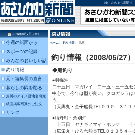
（株）北のまち新聞社 北海道
2026年8月7日（金）
今週の紙面から
ホーム
釣り情報
記事
スポーツの記録
釣り情報（2008/05/27）
みんなのおいしい話
釣り情報
◆船釣り
元・編集長の直言
●羽幌沖
二十五日 マガレイ 二十五～三十五セ
暮らしの隅を彫る
中心で、今年は型が良い。クロガシラは
旭川のアイヌ語地名研究
う。
紙面掲載写真のご注文
（天輿丸・金子船長TEL０９０―３１１
リンク
●積丹町・余別沖
二十五日 ヤナギノマイ・ホッケ 二十
（広栄丸・ひろわ船長TEL０１３５４―