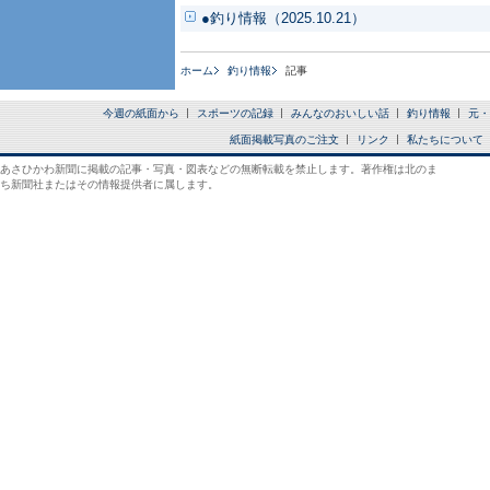
●釣り情報（2025.10.21）
ホーム
釣り情報
記事
今週の紙面から
スポーツの記録
みんなのおいしい話
釣り情報
元・
紙面掲載写真のご注文
リンク
私たちについて
あさひかわ新聞に掲載の記事・写真・図表などの無断転載を禁止します。著作権は北のま
ち新聞社またはその情報提供者に属します。