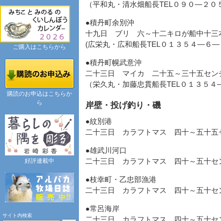
（平和丸・清水畑船長TEL０９０―２０
●積丹町余別沖
十九日 ブリ 六～十二キロが船中十三
(広栄丸・広和船長TEL０１３５４―６
ご購入はこちらから
●積丹町幌武意沖
二十三日 マイカ 二十五～三十五セン
（栄久丸・加藤忠貫船長TEL０１３５４
購読のお申込はこちらか
ら
岸壁・投げ釣り・磯
●紋別港
二十三日 カラフトマス 四十～五十五
●雄武川河口
好評連載中
二十三日 カラフトマス 四十～五十セ
●枝幸町・乙忠部漁港
二十三日 カラフトマス 四十～五十セ
●常呂海岸
サイト内検索
二十三日 カラフトマス 四十～五十セ