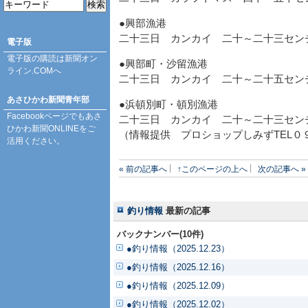
●興部漁港
二十三日 カンカイ 二十～二十三セン
電子版
電子版の購読は
新聞オン
●興部町・沙留漁港
ライン.COM
へ
二十三日 カンカイ 二十～二十五セン
あさひかわ新聞青年部
●浜頓別町・頓別漁港
Facebookページ
でもあさ
二十三日 カンカイ 二十～二十三セン
ひかわ新聞ONLINEをご
（情報提供 プロショップしみずTEL０
活用ください。
« 前の記事へ
↑このページの上へ
次の記事へ »
釣り情報
最新の記事
バックナンバー(10件)
●釣り情報（2025.12.23）
●釣り情報（2025.12.16）
●釣り情報（2025.12.09）
●釣り情報（2025.12.02）