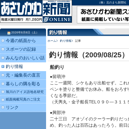
（株）北のまち新聞社 北海道
2026年8月8日（土）
今週の紙面から
ホーム
釣り情報
記事
スポーツの記録
釣り情報（2009/08/25）
みんなのおいしい話
釣り情報
船釣り
元・編集長の直言
●留萌沖
ここ一週間、シケもあり出船せず。これ
暮らしの隅を彫る
ペンキ塗りと整備でお休み。船をおろす
旭川のアイヌ語地名研究
くなる季節だ。
紙面掲載写真のご注文
（天輿丸・金子船長TEL０９０―３１１
リンク
●興部沖
二十三日 アオゾイのクーラー釣りだっ
め、釣った人は百匹はあったろう。前日