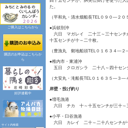
四十五センチが、胴突仕掛けを使った人
た。
（平和丸・清水畑船長TEL０９０―２０
ご購入はこちらから
●浜頓別沖
六日 マガレイ 二十三～三十センチ
十五センチが十～二十枚。
（豊漁丸 剱地船頭TEL０１６３４―２
購読のお申込はこちらか
ら
●稚内市・東浦沖
五日 クロガシラ 二十八～四十セン
（大安丸・滝船長TEL０１６３５―３―
岸壁・投げ釣り
好評連載中
●増毛漁港
六日 チカ 十～十五センチが三十～
●小平・臼谷漁港
六日 カレイ 二十～二十八センチが
サイト内検索