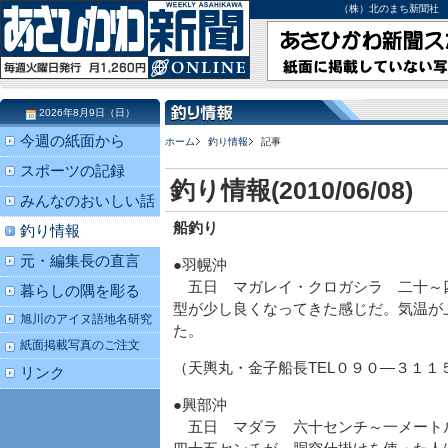
（株）北のまち新聞社 北海道
2026年8月9日（日）
今週の紙面から
ホーム
釣り情報
記事
スポーツの記録
釣り情報(2010/06/08)
みんなのおいしい話
船釣り
釣り情報
元・編集長の直言
●羽幌沖
五日 マガレイ・クロガシラ 二十～
暮らしの隅を彫る
型が少し良くなってきた感じだ。気温が
旭川のアイヌ語地名研究
た。
紙面掲載写真のご注文
（天輿丸・金子船長TEL０９０―３１１
リンク
●興部沖
五日 マダラ 六十センチ～一メート