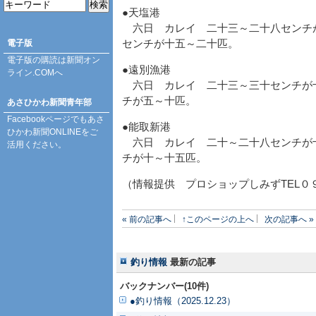
●天塩港
六日 カレイ 二十三～二十八センチ
電子版
センチが十五～二十匹。
電子版の購読は
新聞オン
●遠別漁港
ライン.COM
へ
六日 カレイ 二十三～三十センチが
チが五～十匹。
あさひかわ新聞青年部
Facebookページ
でもあさ
●能取新港
ひかわ新聞ONLINEをご
六日 カレイ 二十～二十八センチが
活用ください。
チが十～十五匹。
（情報提供 プロショップしみずTEL０
« 前の記事へ
↑このページの上へ
次の記事へ »
釣り情報
最新の記事
バックナンバー(10件)
●釣り情報（2025.12.23）