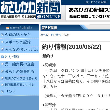
（株）北のまち新聞社 北海道
2026年8月9日（日）
今週の紙面から
ホーム
釣り情報
記事
スポーツの記録
釣り情報(2010/06/22)
みんなのおいしい話
船釣り
釣り情報
元・編集長の直言
●羽幌沖
十九日 クロガシラ 四十四センチを頭
暮らしの隅を彫る
を中心に七十～百枚以上。三十センチ超
旭川のアイヌ語地名研究
十八日からは留萌に戻り、イカ釣りを始
紙面掲載写真のご注文
楽しみだ。
リンク
（天輿丸・金子船長TEL０９０―３１１
●興部沖