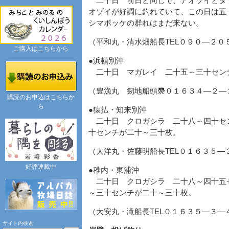
二十日 前日と同じで、アオゾイとタ
オゾイが好調に釣れていて、この日は五
シマボッケの群れはまだ来ない。
（平和丸・清水畑船長TEL０９０―２０
ご購入はこちらから
●浜頓別沖
二十日 マガレイ 二十五～三十セン
（豊漁丸 剱地船頭褜０１６３４―２―
購読のお申込はこちらか
ら
●猿払・知来別沖
二十日 クロガシラ 二十八～四十セ
十センチが二十～三十枚。
（大洋丸・佐藤明船長TEL０１６３５―
好評連載中
●稚内・東浦沖
二十日 クロガシラ 二十八～四十五
～三十センチが二十～三十枚。
（大安丸・滝船長TEL０１６３５―３―
サイト内検索