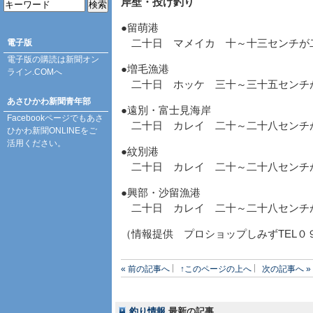
岸壁・投げ釣り
●留萌港
電子版
二十日 マメイカ 十～十三センチが
電子版の購読は
新聞オン
●増毛漁港
ライン.COM
へ
二十日 ホッケ 三十～三十五センチ
あさひかわ新聞青年部
●遠別・富士見海岸
Facebookページ
でもあさ
二十日 カレイ 二十～二十八センチ
ひかわ新聞ONLINEをご
活用ください。
●紋別港
二十日 カレイ 二十～二十八セン
●興部・沙留漁港
二十日 カレイ 二十～二十八セ
（情報提供 プロショップしみずTEL０
« 前の記事へ
↑このページの上へ
次の記事へ »
釣り情報
最新の記事