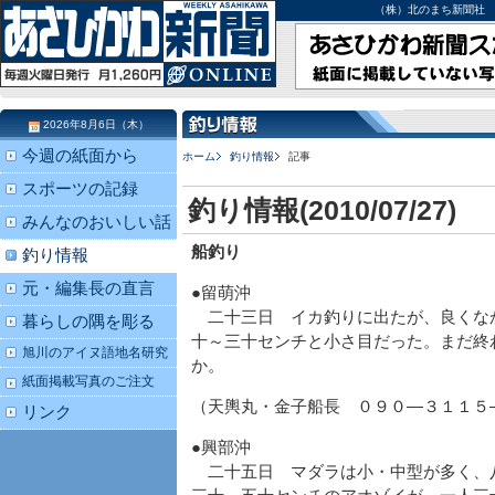
（株）北のまち新聞社 北海道
2026年8月6日（木）
今週の紙面から
ホーム
釣り情報
記事
スポーツの記録
釣り情報(2010/07/27)
みんなのおいしい話
船釣り
釣り情報
元・編集長の直言
●留萌沖
二十三日 イカ釣りに出たが、良くな
暮らしの隅を彫る
十～三十センチと小さ目だった。まだ終
旭川のアイヌ語地名研究
か。
紙面掲載写真のご注文
（天輿丸・金子船長 ０９０―３１１５
リンク
●興部沖
二十五日 マダラは小・中型が多く、