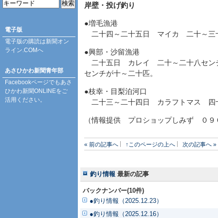
岸壁・投げ釣り
●増毛漁港
電子版
二十四～二十五日 マイカ 二十～三
電子版の購読は
新聞オン
ライン.COM
へ
●興部・沙留漁港
二十五日 カレイ 二十～二十八セン
あさひかわ新聞青年部
センチが十～二十匹。
Facebookページ
でもあさ
ひかわ新聞ONLINEをご
●枝幸・目梨泊河口
活用ください。
二十三～二十四日 カラフトマス 四
（情報提供 プロショップしみず ０９
« 前の記事へ
↑このページの上へ
次の記事へ »
釣り情報
最新の記事
バックナンバー(10件)
●釣り情報（2025.12.23）
●釣り情報（2025.12.16）