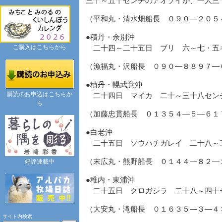
三十～五十センチのアオゾイが、一人三
（平和丸・清水畑船長 ０９０―２０５
●積丹・余別沖
ご購入はこちらから
二十四～二十五日 ブリ 六～七・五
（漁福丸・沢船長 ０９０―８８９７―
●積丹・幌武意沖
購読のお申込はこちらか
二十四日 マイカ 二十～三十八セン
ら
（加藤忠貫船長 ０１３５４―５―６
●白老沖
二十五日 ソウハチガレイ 二十八～
（末広丸・熊野船長 ０１４４―８２―
好評連載中
●稚内・東浦沖
二十五日 クロガシラ 二十八～四十
（大安丸・滝船長 ０１６３５―３―４
サイト内検索