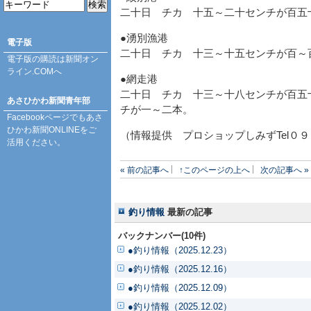
二十日 チカ 十五～二十センチが百
●湧別漁港
電子版
二十日 チカ 十三～十五センチが百～
電子版の購読は
新聞オン
ライン.COM
へ
●網走港
二十日 チカ 十三～十八センチが百五
あさひかわ新聞青年部
チが一～二本。
Facebookページ
でもあさ
ひかわ新聞ONLINEをご
（情報提供 プロショップしみずTel０
活用ください。
« 前の記事へ
↑このページの上へ
次の記事へ »
釣り情報
最新の記事
バックナンバー(10件)
●釣り情報（2025.12.23）
●釣り情報（2025.12.16）
●釣り情報（2025.12.09）
●釣り情報（2025.12.02）