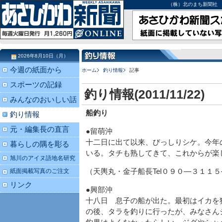
（株）北のまち新聞社 北海道
2026年8月10日（月）
今週の紙面から
ホーム
釣り情報
記事
スポーツの記録
釣り情報(2011/11/22)
みんなのおいしい話
船釣り
釣り情報
元・編集長の直言
●留萌沖
十二日に出て以来、びっしりシケ。今年
暮らしの隅を彫る
いる。タチも熟してきて、これからが楽
旭川のアイヌ語地名研究
紙面掲載写真のご注文
（天輿丸・金子船長Tel０９０―３１１
リンク
●興部沖
十八日 息子の船が出た。最初はイカを
の後、タラを釣りに行ったが、みなさん