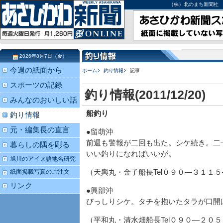
（株）北のまち新聞社 北海道
2026年8月7日（金）
今週の紙面から
ホーム
釣り情報
記事
スポーツの記録
釣り情報(2011/12/20)
みんなのおいしい話
船釣り
釣り情報
元・編集長の直言
●留萌沖
前週も警報が二回も出た。シケ続き。二
暮らしの隅を彫る
いい釣りになればいいが。
旭川のアイヌ語地名研究
紙面掲載写真のご注文
（天輿丸・金子船長Tel０９０―３１１
リンク
●興部沖
びっしりシケ。タチを抱いたタラが口開
（平和丸・清水畑船長Tel０９０―２０