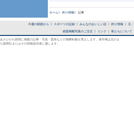
ホーム
釣り情報
記事
今週の紙面から
スポーツの記録
みんなのおいしい話
釣り情報
元・
紙面掲載写真のご注文
リンク
私たちについて
あさひかわ新聞に掲載の記事・写真・図表などの無断転載を禁止します。著作権は北のま
ち新聞社またはその情報提供者に属します。