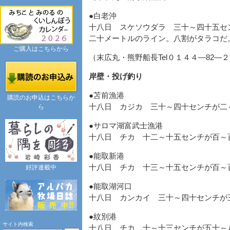
●白老沖
十八日 スケソウダラ 三十～四十五セ
二十メートルのライン。八割がタラコだ
ご購入はこちらから
（末広丸・熊野船長Tel０１４４―82―
岸壁・投げ釣り
●苫前漁港
購読のお申込はこちらか
十八日 カジカ 三十～四十センチが二
ら
●サロマ湖富武士漁港
十八日 チカ 十二～十五センチが百～
●能取新港
十八日 チカ 十三～十五センチが百～
好評連載中
●能取湖河口
十八日 カンカイ 三十～四十センチが
●紋別港
サイト内検索
十八日 チカ 十～十三センチが五十～