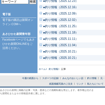
●釣り情報（2025.12.23）
●釣り情報（2025.12.16）
●釣り情報（2025.12.09）
電子版
●釣り情報（2025.12.02）
電子版の購読は
新聞オン
ライン.COM
へ
●釣り情報（2025.11.25）
●釣り情報（2025.11.18）
あさひかわ新聞青年部
●釣り情報（2025.11.11）
Facebookページ
でもあさ
ひかわ新聞ONLINEをご
●釣り情報（2025.11.04）
活用ください。
●釣り情報（2025.10.21）
●釣り情報（2025.10.21）
ホーム
釣り情報
記事
今週の紙面から
スポーツの記録
みんなのおいしい話
釣り情報
元・
紙面掲載写真のご注文
リンク
私たちについて
あさひかわ新聞に掲載の記事・写真・図表などの無断転載を禁止します。著作権は北のま
ち新聞社またはその情報提供者に属します。