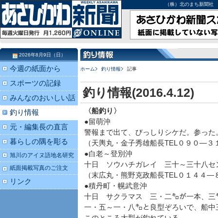
（株）北のまち新聞社 北海道
2026年8月9日（日）
今週の紙面から
ホーム
釣り情報
記事
スポーツの記録
釣り情報(2016.4.12)
みんなのおいしい話
〈船釣り〉
釣り情報
●留萌沖
元・編集長の直言
警報まで出て、びっしりシケだ。参った
暮らしの隅を彫る
（天輿丸・金子秀雄船長TEL０９０―３
●白老～登別沖
旭川のアイヌ語地名研究
十日 ソウハチガレイ 三十～三十八セ
紙面掲載写真のご注文
（末広丸・熊野克政船長TEL０１４４―
リンク
●積丹町・幌武意沖
十日 サクラマス 三・二㌔が一本、三
一・五～一・八㌔と良型ぞろいで、船中