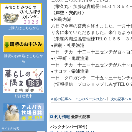
このところ大型が釣れている。
（栄久丸・加藤忠貴船長TEL０１３５４
〈岸壁・穴釣り〉
●朱鞠内湖
六日で今年の営業を終えました。一月十
ご購入はこちらから
り客に来ていただきました。来年もよろ
（朱鞠内湖漁協管理棟TEL０１６５―３
●留萌・礼受漁港
十日 チカ 十二～十三センチが百～百
購読のお申込はこちらか
●小平町・鬼鹿漁港
ら
十日 チカ 十三～十五センチが八十～
●サロマ・栄浦漁港
十日 クロガシラ 二十五～三十センチ
（情報提供 プロショップしみずTEL０
好評連載中
« 前の記事へ
↑このページの上へ
次の記事へ »
釣り情報
最新の記事
バックナンバー(10件)
サイト内検索