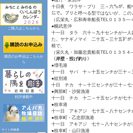
●積丹・余別沖
十日夜 ワラサ・ブリ 三～六㌔が、船
㍍で。ブリと呼べる型ではないが、この
（広栄丸・広和寿幸船長TEL０１３５―
●幌武意沖
ご購入はこちらから
十一日 タラ 六十～九十センチが一人
た。ヤナギノマイ 二十五～三十五㌢が
根で。
（栄久丸・加藤忠貴船長TEL０１３５４
購読のお申込はこちらか
〈岸壁・投げ釣り〉
ら
●増毛港
十一日 サバ 十～十五センチが三十
●紋別港
十日 チカ 十～十三センチが三十～七
●興部町・沙留漁港
好評連載中
十一日 チカ 十二～十五センチが七十
●枝幸港
十一日 アキアジ 七十五～八十センチ
●枝幸町・乙忠部漁港
十一日 アキアジ 七十～八十センチが
サイト内検索
●枝幸町・山臼漁港