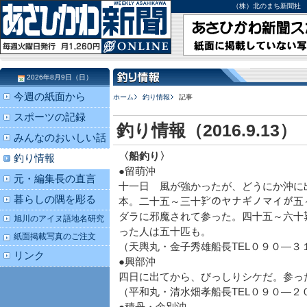
（株）北のまち新聞社 北海道
2026年8月9日（日）
今週の紙面から
ホーム
釣り情報
記事
スポーツの記録
釣り情報（2016.9.13）
みんなのおいしい話
〈船釣り〉
釣り情報
●留萌沖
元・編集長の直言
十一日 風が強かったが、どうにか沖に
暮らしの隅を彫る
本。二十五～三十㌢のヤナギノマイが五
ダラに邪魔されて参った。四十五～六十
旭川のアイヌ語地名研究
った人は五十匹も。
紙面掲載写真のご注文
（天輿丸・金子秀雄船長TEL０９０―３
リンク
●興部沖
四日に出てから、びっしりシケだ。参っ
（平和丸・清水畑孝船長TEL０９０―２