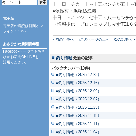
十一日 チカ 十～十五センチが五十～
●猿払村・浜猿払漁港
十日 アキアジ 七十五～八十センチが
電子版
（情報提供 プロショップしみずTEL０
電子版の購読は
新聞オン
ライン.COM
へ
« 前の記事へ
↑このページの上へ
次の記事へ »
あさひかわ新聞青年部
Facebookページ
でもあさ
ひかわ新聞ONLINEをご
釣り情報
最新の記事
活用ください。
バックナンバー(10件)
●釣り情報（2025.12.23）
●釣り情報（2025.12.16）
●釣り情報（2025.12.09）
●釣り情報（2025.12.02）
●釣り情報（2025.11.25）
●釣り情報（2025.11.18）
●釣り情報（2025.11.11）
●釣り情報（2025.11.04）