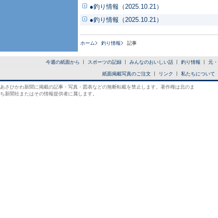
●釣り情報（2025.10.21）
●釣り情報（2025.10.21）
ホーム
釣り情報
記事
今週の紙面から
スポーツの記録
みんなのおいしい話
釣り情報
元・
紙面掲載写真のご注文
リンク
私たちについて
あさひかわ新聞に掲載の記事・写真・図表などの無断転載を禁止します。著作権は北のま
ち新聞社またはその情報提供者に属します。