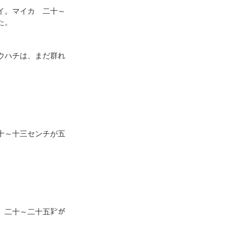
イ。マイカ 二十～
た。
ウハチは、まだ群れ
十～十三センチが五
 二十～二十五㌢が