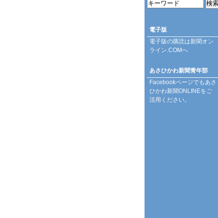
電子版
電子版の購読は
新聞オン
ライン.COM
へ
あさひかわ新聞青年部
Facebookページ
でもあさ
ひかわ新聞ONLINEをご
活用ください。