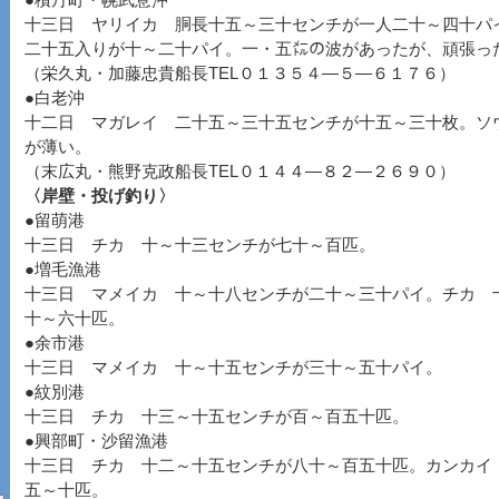
●積丹町・幌武意沖
十三日 ヤリイカ 胴長十五～三十センチが一人二十～四十パ
二十五入りが十～二十パイ。一・五㍍の波があったが、頑張っ
（栄久丸・加藤忠貴船長TEL０１３５４―５―６１７６）
●白老沖
十二日 マガレイ 二十五～三十五センチが十五～三十枚。ソ
が薄い。
（末広丸・熊野克政船長TEL０１４４―８２―２６９０）
〈岸壁・投げ釣り〉
●留萌港
十三日 チカ 十～十三センチが七十～百匹。
●増毛漁港
十三日 マメイカ 十～十八センチが二十～三十パイ。チカ 
十～六十匹。
●余市港
十三日 マメイカ 十～十五センチが三十～五十パイ。
●紋別港
十三日 チカ 十三～十五センチが百～百五十匹。
●興部町・沙留漁港
十三日 チカ 十二～十五センチが八十～百五十匹。カンカイ
五～十匹。